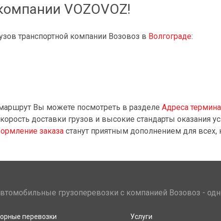
 компании VOZOVOZ!
узов транспортной компании Возовоз в
Волгограде
:
 маршрут Вы можете посмотреть в разделе
Адреса термин
корость доставки грузов и высокие стандарты оказания ус
ормление заказа
станут приятным дополнением для всех, 
втомобильные грузоперевозки с компанией Возовоз - одн
орные перевозки
Услуги