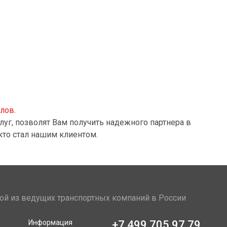
алов
.
луг, позволят Вам получить надежного партнера в
кто стал нашим клиентом.
ой из ведущих транспортных компаний в России
Информация
+7 499 705 97 79