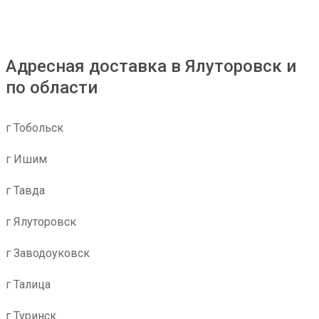
Адресная доставка в Ялуторовск и
по области
г Тобольск
г Ишим
г Тавда
г Ялуторовск
г Заводоуковск
г Талица
г Туринск