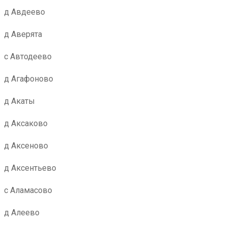
д Авдеево
д Аверята
с Автодеево
д Агафоново
д Акаты
д Аксаково
д Аксеново
д Аксентьево
с Аламасово
д Алеево