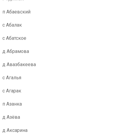
п Абаевский
с Абалак
с Абатское
д Абрамова
д Авазбакеева
с Агалья
с Агарак
п Азанка
д Азёва
д Аксарина