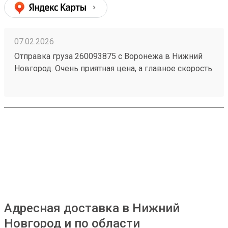
07.02.2026
Отправка груза 260093875 с Воронежа в Нижний
Новгород. Очень приятная цена, а главное скорость
доставки! Отлично сработали! Спасибо Вам
огромное! + Отзывчивый коллектив + Удобное
приложение с бонусами. + Хорошая логистика Есть
акции и хорошие скидки. Очередь редко можно
встретить. Если при получении на складе парням
описать свой товар, то найдут в три секунды! Удачи
Вам и Процветания!!!
Адресная доставка в Нижний
Новгород и по области