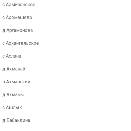
с Армизонское
с Аромашево
д Артамонова
с Архангельское
с Аслана
д Ахманай
п Ахманский
д Ахманы
с Ашлык
д Бабандина