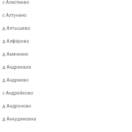
с Алистеево
с Алтунино
д Алтышево
д Алфёрово
д Амачкино
д Андреевка
д Андреево
с Андрейково
д Андроново
д Анкудиновка