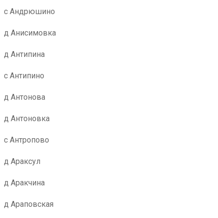
с Андрюшино
д Анисимовка
д Антипина
с Антипино
д Антонова
д Антоновка
с Антропово
д Араксул
д Аракчина
д Араповская