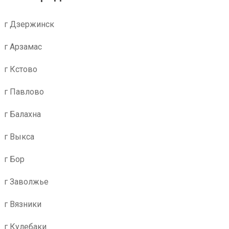
г Дзержинск
г Арзамас
г Кстово
г Павлово
г Балахна
г Выкса
г Бор
г Заволжье
г Вязники
г Кулебаки