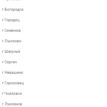
г Богородск
г Городец
г Семенов
г Лысково
г Шахунья
г Сергач
г Навашино
г Гороховец
г Чкаловск
г Лукоянов