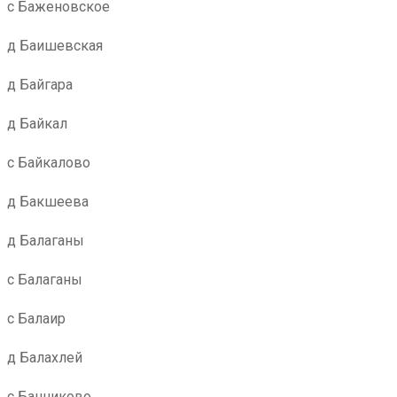
с Баженовское
д Баишевская
д Байгара
д Байкал
с Байкалово
д Бакшеева
д Балаганы
с Балаганы
с Балаир
д Балахлей
с Банниково