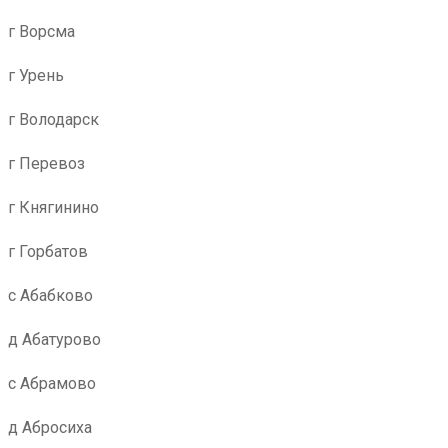
г Ворсма
г Урень
г Володарск
г Перевоз
г Княгинино
г Горбатов
с Абабково
д Абатурово
с Абрамово
д Абросиха