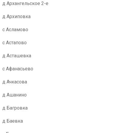
д Архангельское 2-е
д Архиповка
с Асламово
с Астапово
д Асташевка
с Афанасьево
д Ачкасова
д Ашанино
д Багровка
д Баевка