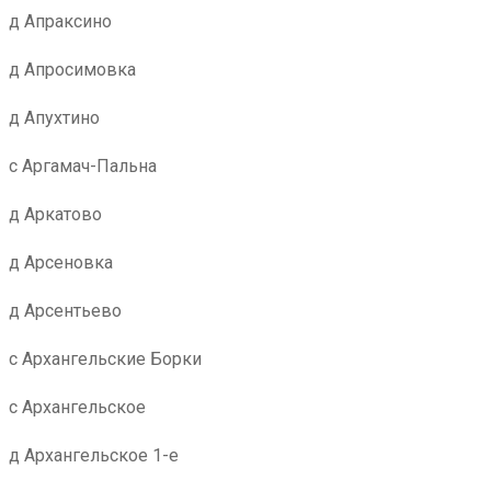
д Апраксино
д Апросимовка
д Апухтино
с Аргамач-Пальна
д Аркатово
д Арсеновка
д Арсентьево
с Архангельские Борки
с Архангельское
д Архангельское 1-е