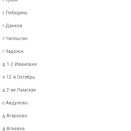
г Лебедянь
г Данков
г Чаплыгин
г Задонск
д 1-2 Ивановка
п 12-й Октябрь
д 2-ая Ламская
с Авдулово
д Агарково
д Агеевка