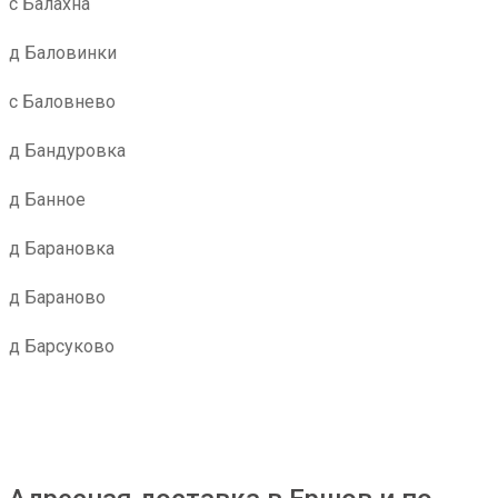
с Балахна
д Баловинки
с Баловнево
д Бандуровка
д Банное
д Барановка
д Бараново
д Барсуково