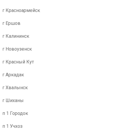
г Красноармейск
г Ершов
г Калининск
г Новоузенск
г Красный Кут
г Аркадак
г Хвалынск
г Шиханы
п 1 Городок
п 1 Учхоз