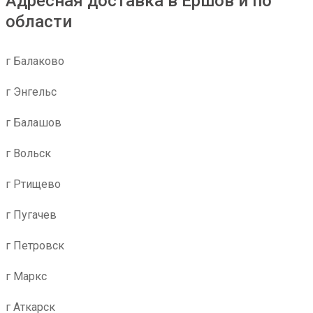
Адресная доставка в Ершов и по
области
г Балаково
г Энгельс
г Балашов
г Вольск
г Ртищево
г Пугачев
г Петровск
г Маркс
г Аткарск