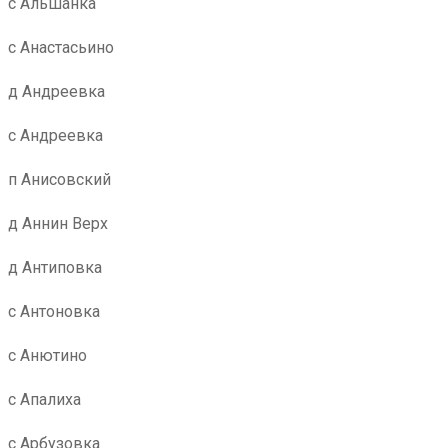
с Альшанка
с Анастасьино
д Андреевка
с Андреевка
п Анисовский
д Аннин Верх
д Антиповка
с Антоновка
с Анютино
с Апалиха
с Арбузовка