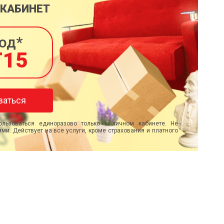
 КАБИНЕТ
од*
T15
ваться
льзоваться единоразово только в личном кабинете. Не
ми. Действует на все услуги, кроме страхования и платного