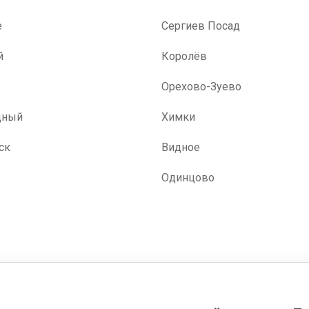
е
Сергиев Посад
й
Королёв
Орехово-Зуево
дный
Химки
ск
Видное
Одинцово