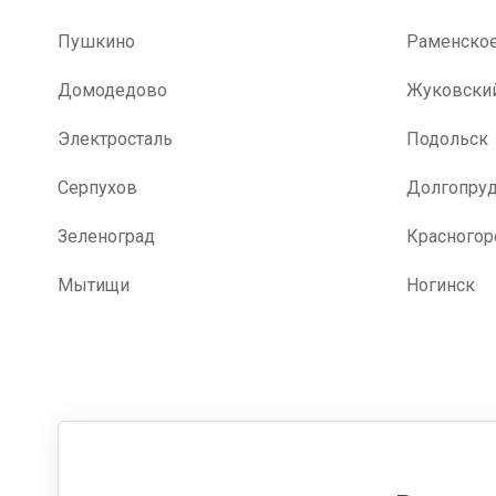
Пушкино
Раменско
Домодедово
Жуковски
Электросталь
Подольск
Серпухов
Долгопру
Зеленоград
Красногор
Мытищи
Ногинск