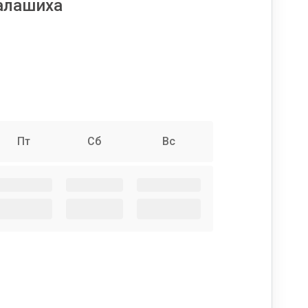
алашиха
Пт
Сб
Вс