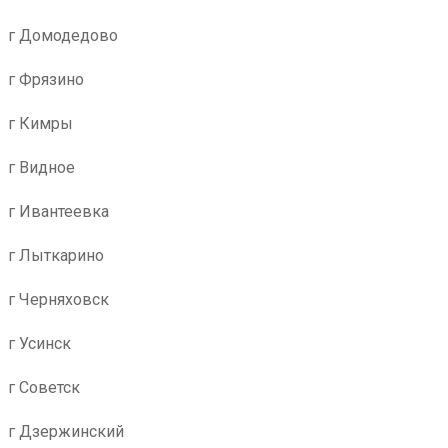
г Домодедово
г Фрязино
г Кимры
г Видное
г Ивантеевка
г Лыткарино
г Черняховск
г Усинск
г Советск
г Дзержинский