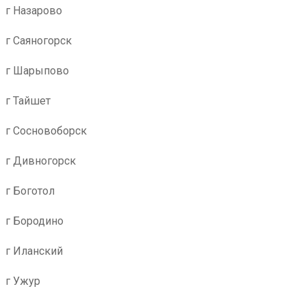
г Назарово
г Саяногорск
г Шарыпово
г Тайшет
г Сосновоборск
г Дивногорск
г Боготол
г Бородино
г Иланский
г Ужур