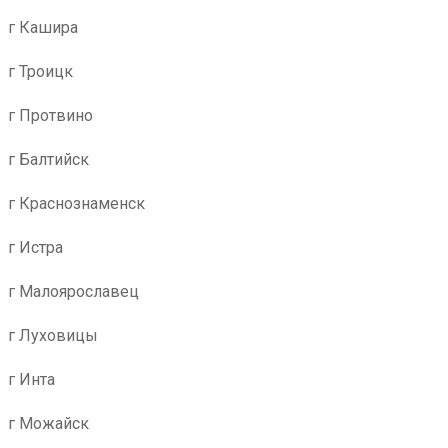
г Кашира
г Троицк
г Протвино
г Балтийск
г Краснознаменск
г Истра
г Малоярославец
г Луховицы
г Инта
г Можайск