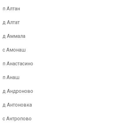
п Алтан
д Алтат
д Аммала
с Амонаш
п Анастасино
п Анаш
д Андроново
д Антоновка
с Антропово