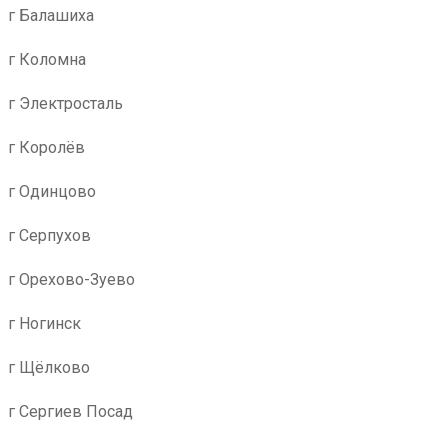
г Балашиха
г Коломна
г Электросталь
г Королёв
г Одинцово
г Серпухов
г Орехово-Зуево
г Ногинск
г Щёлково
г Сергиев Посад