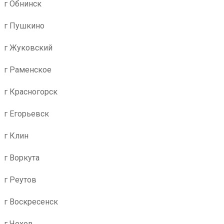
г Обнинск
г Пушкино
г Жуковский
г Раменское
г Красногорск
г Егорьевск
г Клин
г Воркута
г Реутов
г Воскресенск
г Чехов