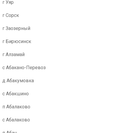
г Уяр
г Сорск
г Заозерный
г Бирюсинск
г Алзамай
с Абакано-Перевоз
д Абакумовка
с Абакшино
п Абалаково
с Абалаково
п Абан