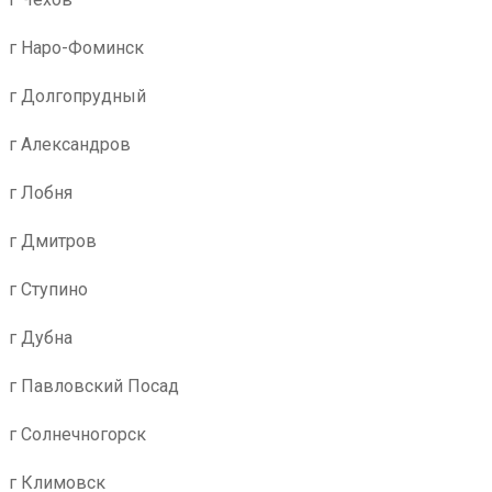
г Наро-Фоминск
г Долгопрудный
г Александров
г Лобня
г Дмитров
г Ступино
г Дубна
г Павловский Посад
г Солнечногорск
г Климовск