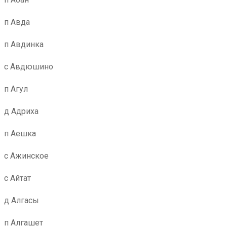
п Авда
п Авдинка
с Авдюшино
п Агул
д Адриха
п Аешка
с Ажинское
с Айтат
д Алгасы
п Алгашет