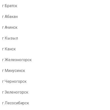
г Братск
г Абакан
г Ачинск
г Кызыл
г Канск
г Железногорск
г Минусинск
г Черногорск
г Зеленогорск
г Лесосибирск