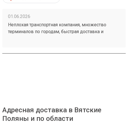
01.06.2026
Неплохая транспортная компания, множество
терминалов по городам, быстрая доставка и
демократичные цены, груз доставили в целости и
сохранности, быстро забрал на складе.
Единственный наверно минус это платный въезд
на территорию, но я не уверен что это сделала сама
компания Мой заказ 260373839
Адресная доставка в Вятские
Поляны и по области