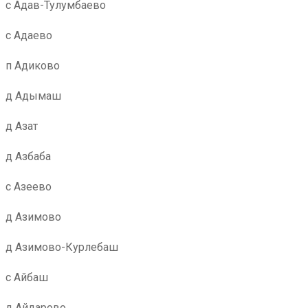
с Адав-Тулумбаево
с Адаево
п Адиково
д Адымаш
д Азат
д Азбаба
с Азеево
д Азимово
д Азимово-Курлебаш
с Айбаш
д Айдарово