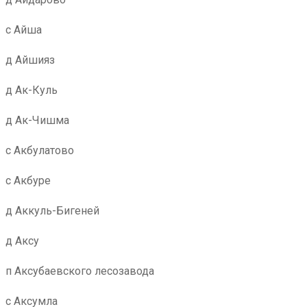
с Айша
д Айшияз
д Ак-Куль
д Ак-Чишма
с Акбулатово
с Акбуре
д Аккуль-Бигеней
д Аксу
п Аксубаевского лесозавода
с Аксумла