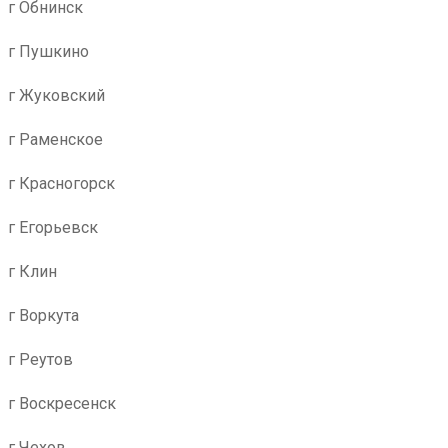
г Обнинск
г Пушкино
г Жуковский
г Раменское
г Красногорск
г Егорьевск
г Клин
г Воркута
г Реутов
г Воскресенск
г Чехов