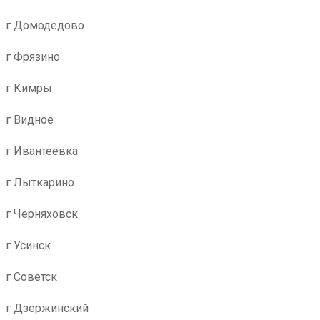
г Домодедово
г Фрязино
г Кимры
г Видное
г Ивантеевка
г Лыткарино
г Черняховск
г Усинск
г Советск
г Дзержинский