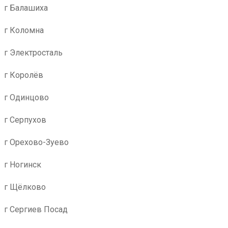
г Балашиха
г Коломна
г Электросталь
г Королёв
г Одинцово
г Серпухов
г Орехово-Зуево
г Ногинск
г Щёлково
г Сергиев Посад