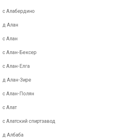
с Алабердино
д Алан
с Алан
с Алан-Бексер
с Алан-Елга
д Алан-Зире
с Алан-Полян
с Алат
с Алатский спиртзавод
д Албаба