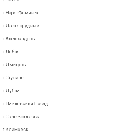
г Наро-Фоминск
г Долгопрудный
г Александров
г Лобня
г Дмитров
г Ступино
г Дубна
г Павловский Посад
г Солнечногорск
г Климовск