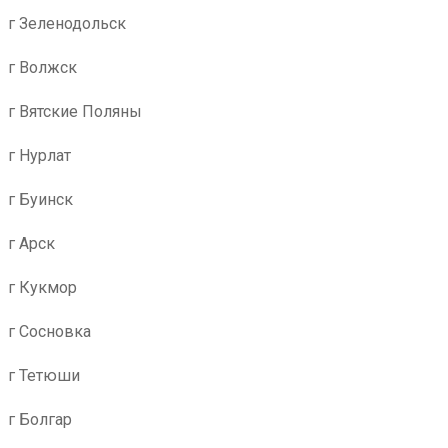
г Зеленодольск
г Волжск
г Вятские Поляны
г Нурлат
г Буинск
г Арск
г Кукмор
г Сосновка
г Тетюши
г Болгар