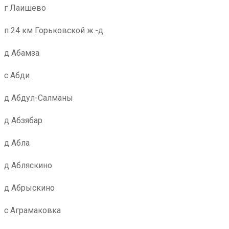
г Лаишево
п 24 км Горьковской ж.-д.
д Абамза
с Абди
д Абдул-Салманы
д Абзябар
д Абла
д Абляскино
д Абрыскино
с Аграмаковка