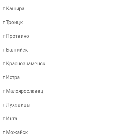
г Кашира
г Троицк
г Протвино
г Балтийск
г Краснознаменск
г Истра
г Малоярославец
г Луховицы
г Инта
г Можайск