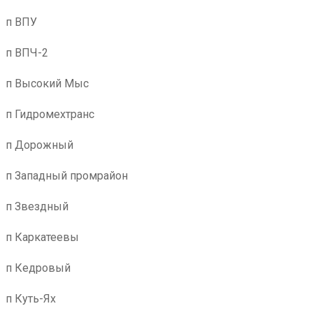
п ВПУ
п ВПЧ-2
п Высокий Мыс
п Гидромехтранс
п Дорожный
п Западный промрайон
п Звездный
п Каркатеевы
п Кедровый
п Куть-Ях