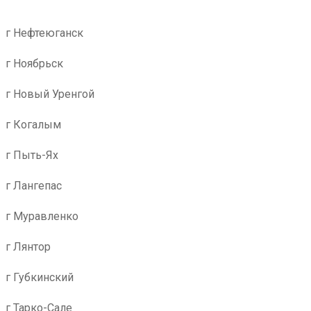
г Нефтеюганск
г Ноябрьск
г Новый Уренгой
г Когалым
г Пыть-Ях
г Лангепас
г Муравленко
г Лянтор
г Губкинский
г Тарко-Сале