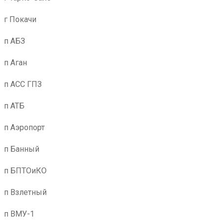
г Покачи
п АБЗ
п Аган
п АСС ГПЗ
п АТБ
п Аэропорт
п Банный
п БПТОиКО
п Взлетный
п ВМУ-1