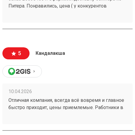
Питера. Понравились, цена ( у конкурентов
ощутимо дороже), скорость доставки и качество
упаковки. Единственный нюанс, лично для меня,
это местонахождение тк.
5
Кандалакша
10.04.2026
Отличная компания, всегда всё вовремя и главное
быстро приходит, цены приемлемые. Работники в
пункте выдачи Кандалакша всегда помогают и
обслуживают очень быстро. Много филиалов по
стране. Заказ 260008565 от 13.01.2026.