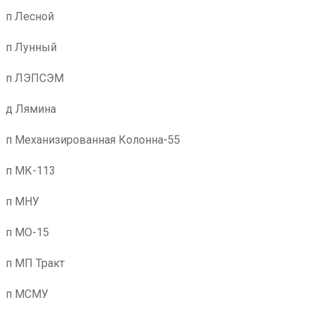
п Лесной
п Лунный
п ЛЭПСЭМ
д Лямина
п Механизированная Колонна-55
п МК-113
п МНУ
п МО-15
п МП Тракт
п МСМУ