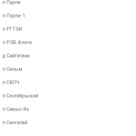
п Пурпе
п Пурпе-1
п РГТЭИ
п РЭБ Флота
д Сайгатина
п Салым
п СВПЧ
п Сентябрьский
п Сивыс-Ях
п Сингапай