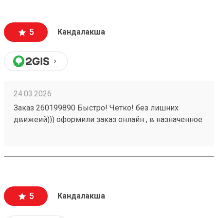
5
Кандалакша
24.03.2026
Заказ 260199890 Быстро! Четко! без лишних
движеий))) оформили заказ онлайн , в назначенное
время пиехали и забрали груз
5
Кандалакша