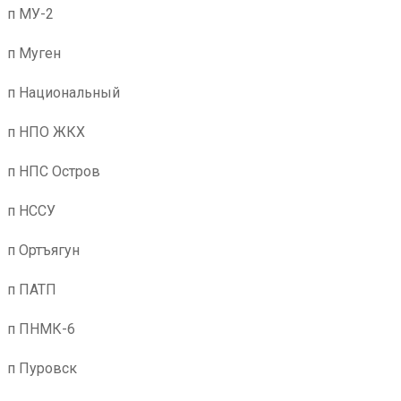
п МУ-2
п Муген
п Национальный
п НПО ЖКХ
п НПС Остров
п НССУ
п Ортъягун
п ПАТП
п ПНМК-6
п Пуровск