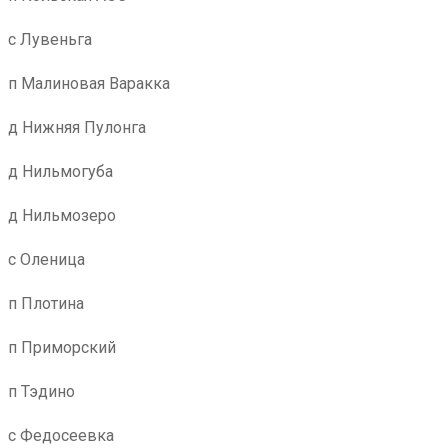
с Лувеньга
п Малиновая Варакка
д Нижняя Пулонга
д Нильмогуба
д Нильмозеро
с Оленица
п Плотина
п Приморский
п Тэдино
с Федосеевка