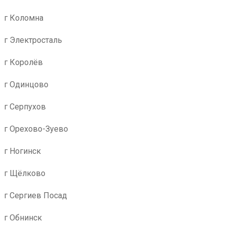
г Коломна
г Электросталь
г Королёв
г Одинцово
г Серпухов
г Орехово-Зуево
г Ногинск
г Щёлково
г Сергиев Посад
г Обнинск