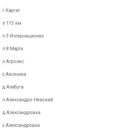
г Каргат
п 113 км
п 3 Интернационал
п 8 Марта
п Агролес
с Аксениха
д Алабуга
п Александро-Невский
д Александровка
с Александровка