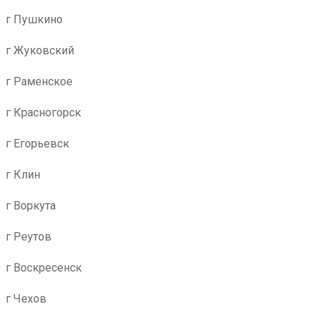
г Пушкино
г Жуковский
г Раменское
г Красногорск
г Егорьевск
г Клин
г Воркута
г Реутов
г Воскресенск
г Чехов