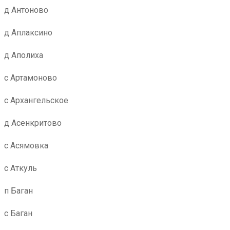
д Антоново
д Аплаксино
д Аполиха
с Артамоново
с Архангельское
д Асенкритово
с Асямовка
с Аткуль
п Баган
с Баган