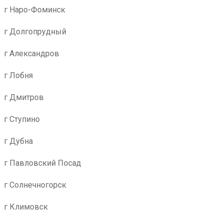
г Наро-Фоминск
г Долгопрудный
г Александров
г Лобня
г Дмитров
г Ступино
г Дубна
г Павловский Посад
г Солнечногорск
г Климовск