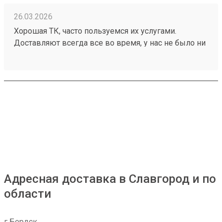
26.03.2026
Хорошая ТК, часто пользуемся их услугами.
Доставляют всегда все во время, у нас не было ни
разу задержек, происшествий с грузом. Ценник
средний, зависит от направления. Удобный сайт,
менеджеры оперативно отвечают. Нет навязанных
доп услуг. Заказ 260199248 водитель помог
выгрузить и донести до офиса
Адресная доставка в Славгород и по
области
г Бердск