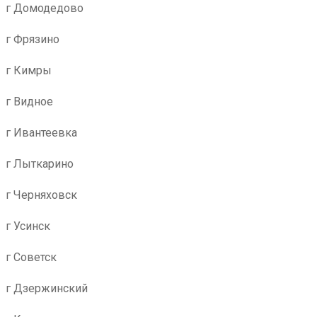
г Домодедово
г Фрязино
г Кимры
г Видное
г Ивантеевка
г Лыткарино
г Черняховск
г Усинск
г Советск
г Дзержинский