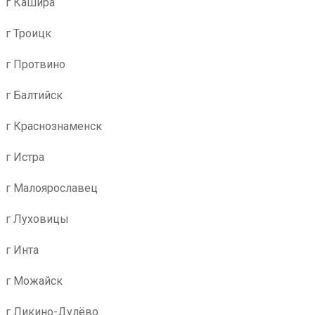
г Кашира
г Троицк
г Протвино
г Балтийск
г Краснознаменск
г Истра
г Малоярославец
г Луховицы
г Инта
г Можайск
г Ликино-Дулёво