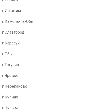
г Искитим
г Камень-на-Оби
г Славгород
г Карасук
г Обь
г Тогучин
г Яровое
г Черепаново
г Купино
г Чулым