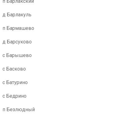
п Барлакский
д Барлакуль
п Бармашево
д Барсуково
с Барышево
с Басково
с Батурино
с Бедрино
п Безлюдный