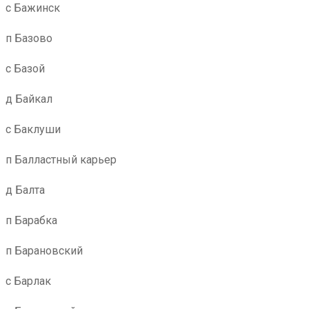
с Бажинск
п Базово
с Базой
д Байкал
с Баклуши
п Балластный карьер
д Балта
п Барабка
п Барановский
с Барлак