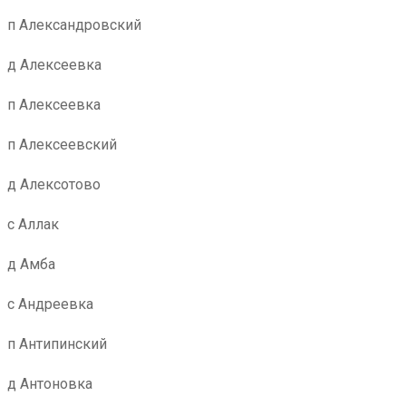
п Александровский
д Алексеевка
п Алексеевка
п Алексеевский
д Алексотово
с Аллак
д Амба
с Андреевка
п Антипинский
д Антоновка