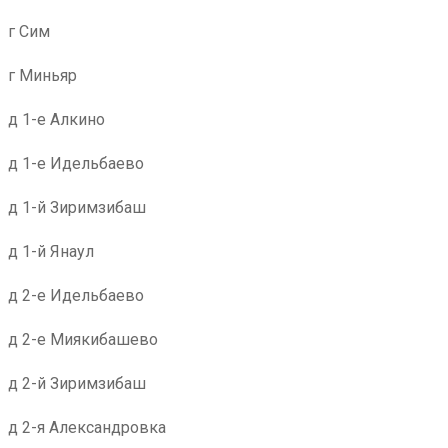
г Сим
г Миньяр
д 1-е Алкино
д 1-е Идельбаево
д 1-й Зиримзибаш
д 1-й Янаул
д 2-е Идельбаево
д 2-е Миякибашево
д 2-й Зиримзибаш
д 2-я Александровка