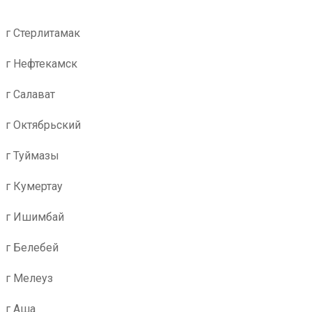
г Стерлитамак
г Нефтекамск
г Салават
г Октябрьский
г Туймазы
г Кумертау
г Ишимбай
г Белебей
г Мелеуз
г Аша