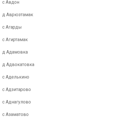
с Авдон
д Аврюзтамак
с Агарды
с Агиртамак
д Адамовка
д Адвокатовка
с Аделькино
с Адзитарово
с Аднагулово
с Азаматово