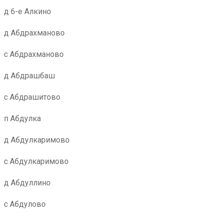
д 6-е Алкино
д Абдрахманово
с Абдрахманово
д Абдрашбаш
с Абдрашитово
п Абдулка
д Абдулкаримово
с Абдулкаримово
д Абдуллино
с Абдулово