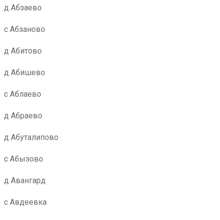
д Абзаево
с Абзаново
д Абитово
д Абишево
с Аблаево
д Абраево
д Абуталипово
с Абызово
д Авангард
с Авдеевка