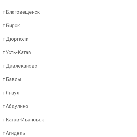
г Благовещенск
г Бирск
г Дюртюли
г Усть-Катав
г Давлеканово
г Бавлы
г Янаул
г Абдулино
г Катав-Ивановск
г Агидель