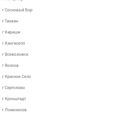
г Сосновый Бор
г Тихвин
г Кириши
г Кингисепп
г Всеволожск
г Волхов
г Красное Село
г Сертолово
г Кронштадт
г Ломоносов