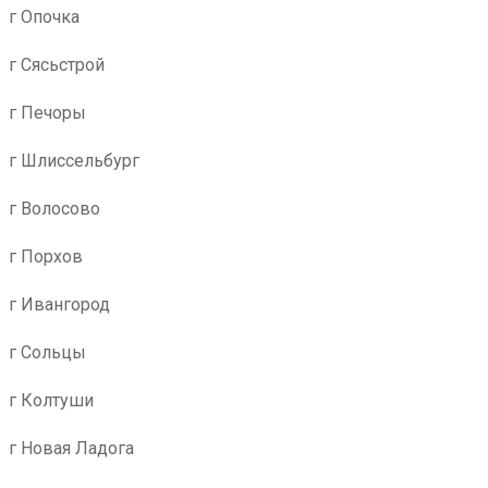
г Опочка
г Сясьстрой
г Печоры
г Шлиссельбург
г Волосово
г Порхов
г Ивангород
г Сольцы
г Колтуши
г Новая Ладога