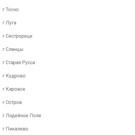
г Тосно
г Луга
г Сестрорецк
г Сланцы
г Старая Русса
г Кудрово
г Кировск
г Остров
г Лодейное Поле
г Пикалево