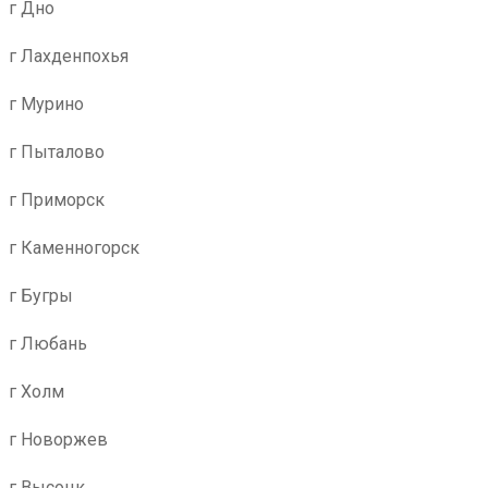
г Дно
г Лахденпохья
г Мурино
г Пыталово
г Приморск
г Каменногорск
г Бугры
г Любань
г Холм
г Новоржев
г Высоцк