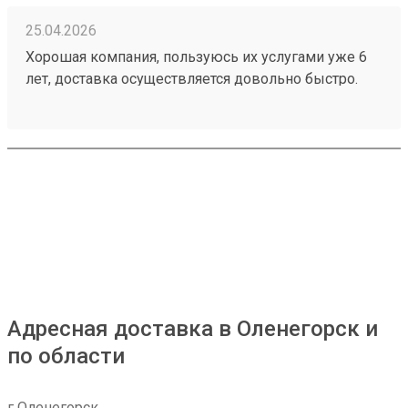
25.04.2026
Хорошая компания, пользуюсь их услугами уже 6
лет, доставка осуществляется довольно быстро.
Время ожидания всегда очень низкое, я бы сказал
что его вообще нет. К сожалению в моем городе
ТК работает только по будням и до 19, как и я,
потому приходится выкручиваться чтобы получить
свой груз. Персонал приветливый. Расположение
хорошее. Но за время моего сотрудничества,
случались неприятные нюансы, например мой
заказ 260373556 был рассчитан по одной
стоимости, но когда он прибыл стоимость
увеличилась, потому выше 4 заезд нет поставлю
Адресная доставка в Оленегорск и
по области
г Оленегорск