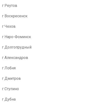
г Реутов
г Воскресенск
г Чехов
г Наро-Фоминск
г Долгопрудный
г Александров
г Лобня
г Дмитров
г Ступино
г Дубна