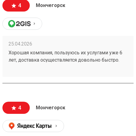
4
Мончегорск
25.04.2026
Хорошая компания, пользуюсь их услугами уже 6
лет, доставка осуществляется довольно быстро.
Время ожидания всегда очень низкое, я бы сказал
что его вообще нет. К сожалению в моем городе
ТК работает только по будням и до 19, как и я,
потому приходится выкручиваться чтобы получить
свой груз. Персонал приветливый. Расположение
хорошее. Но за время моего сотрудничества,
4
Мончегорск
случались неприятные нюансы, например мой
заказ 260373556 был рассчитан по одной
стоимости, но когда он прибыл стоимость
увеличилась, потому выше 4 заезд не поставлю.