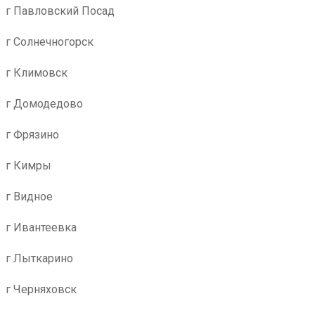
г Павловский Посад
г Солнечногорск
г Климовск
г Домодедово
г Фрязино
г Кимры
г Видное
г Ивантеевка
г Лыткарино
г Черняховск