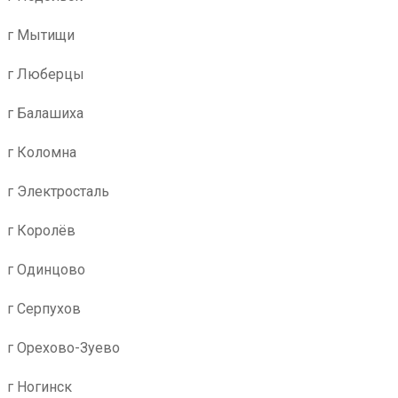
г Мытищи
г Люберцы
г Балашиха
г Коломна
г Электросталь
г Королёв
г Одинцово
г Серпухов
г Орехово-Зуево
г Ногинск