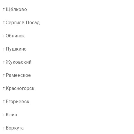
г Щёлково
г Сергиев Посад
г Обнинск
г Пушкино
г Жуковский
г Раменское
г Красногорск
г Егорьевск
г Клин
г Воркута