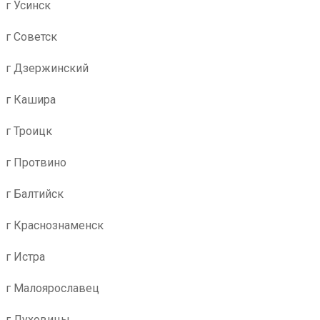
г Усинск
г Советск
г Дзержинский
г Кашира
г Троицк
г Протвино
г Балтийск
г Краснознаменск
г Истра
г Малоярославец
г Луховицы