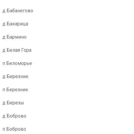
д Бабанегово
д Бакарица
д Бармино
д Белая Гора
п Беломорье
д Березник
п Березник
д Березы
д Боброво
п Боброво