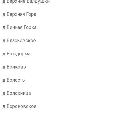
д Верхние Валдушки
д Верхняя Гора
д Винная Горка
д Власьевское
д Вождорма
д Волково
д Волость
д Волохница
д Вороновское