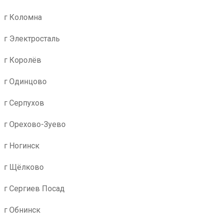
г Коломна
г Электросталь
г Королёв
г Одинцово
г Серпухов
г Орехово-Зуево
г Ногинск
г Щёлково
г Сергиев Посад
г Обнинск