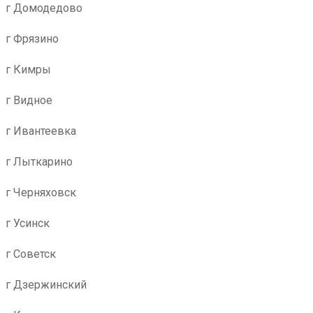
г Домодедово
г Фрязино
г Кимры
г Видное
г Ивантеевка
г Лыткарино
г Черняховск
г Усинск
г Советск
г Дзержинский