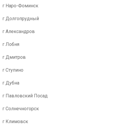
г Наро-Фоминск
г Долгопрудный
г Александров
г Лобня
г Дмитров
г Ступино
г Дубна
г Павловский Посад
г Солнечногорск
г Климовск