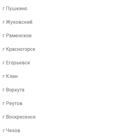
г Пушкино
г Жуковский
г Раменское
г Красногорск
г Егорьевск
г Клин
г Воркута
г Реутов
г Воскресенск
г Чехов