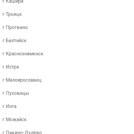
г Кашира
г Троицк
г Протвино
г Балтийск
г Краснознаменск
г Истра
г Малоярославец
г Луховицы
г Инта
г Можайск
г Ликино-Дулёво