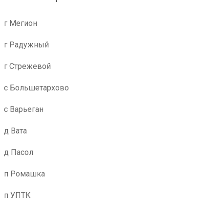
г Мегион
г Радужный
г Стрежевой
с Большетархово
с Варьеган
д Вата
д Пасол
п Ромашка
п УПТК