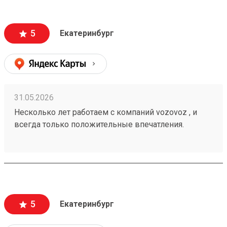
информацию , а также вежливый и отзывчивый
персонал. Груз всегда доставляется в целости и
сохранности , и сотрудники аккуратны при загрузке
5
Екатеринбург
, выгрузке 🙌🏻 Заказ 260502771
31.05.2026
Несколько лет работаем с компаний vozovoz , и
всегда только положительные впечатления.
Особенно хотелось бы отметить скорость доставки,
удобное приложение и чат бот в telegram , где
можно посмотреть всю интересующую
информацию , а также вежливый и отзывчивый
персонал. Груз всегда доставляется в целости и
сохранности , и сотрудники аккуратны при загрузке
5
Екатеринбург
, выгрузке 🙌🏻 Заказ 260502771