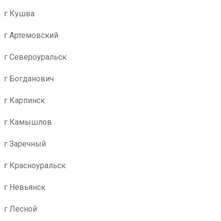
г Кушва
г Артемовский
г Североуральск
г Богданович
г Карпинск
г Камышлов
г Заречный
г Красноуральск
г Невьянск
г Лесной