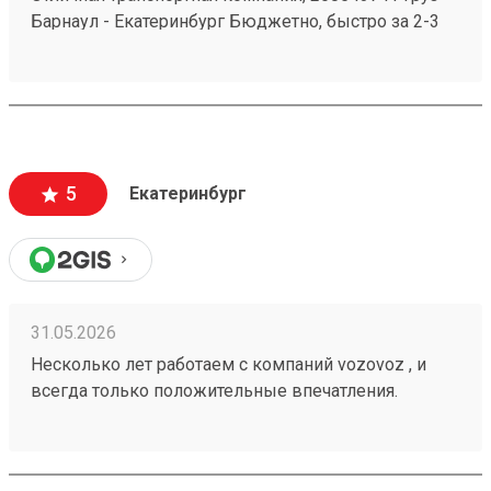
Барнаул - Екатеринбург Бюджетно, быстро за 2-3
дня везут всегда. Сотрудники компетентные, очень
вежливые, работаю не первый год, ни одного
плохого и неприятного момента не могу вспомнить.
5
Екатеринбург
31.05.2026
Несколько лет работаем с компаний vozovoz , и
всегда только положительные впечатления.
Особенно хотелось бы отметить скорость доставки,
удобное приложение и чат бот в telegram , где
можно посмотреть всю интересующую