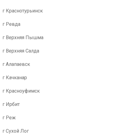
г Краснотурьинск
г Ревда
г Верхняя Пышма
г Верхняя Салда
г Алапаевск
г Качканар
г Красноуфимск
г Ирбит
г Реж
г Сухой Лог