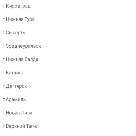
г Кировград
г Нижняя Тура
г Сысерть
г Среднеуральск
г Нижняя Салда
г Катайск
г Дегтярск
г Арамиль
г Новая Ляля
г Верхний Тагил