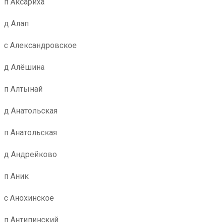
п Аксариха
д Алап
с Александровское
д Алёшина
п Алтынай
д Анатольская
п Анатольская
д Андрейково
п Аник
с Анохинское
п Антипинский