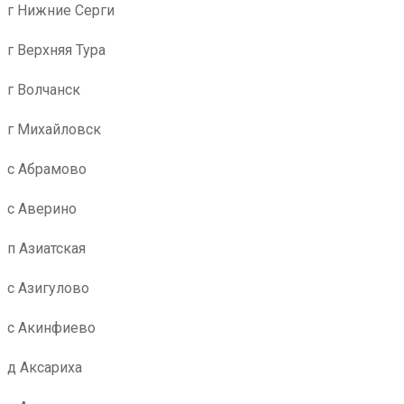
г Нижние Серги
г Верхняя Тура
г Волчанск
г Михайловск
с Абрамово
с Аверино
п Азиатская
с Азигулово
с Акинфиево
д Аксариха