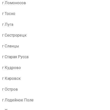
г Ломоносов
г Тосно
г Луга
г Сестрорецк
г Сланцы
г Старая Русса
г Кудрово
г Кировск
г Остров
г Лодейное Поле