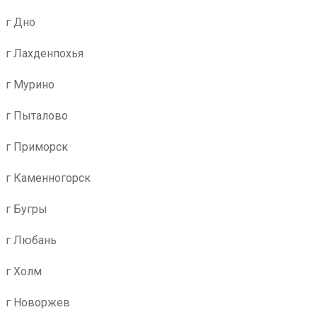
г Дно
г Лахденпохья
г Мурино
г Пыталово
г Приморск
г Каменногорск
г Бугры
г Любань
г Холм
г Новоржев