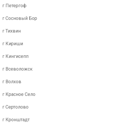
г Петергоф
г Сосновый Бор
г Тихвин
г Кириши
г Кингисепп
г Всеволожск
г Волхов
г Красное Село
г Сертолово
г Кронштадт