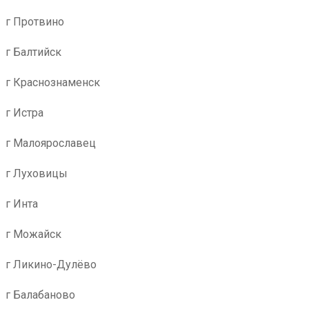
г Протвино
г Балтийск
г Краснознаменск
г Истра
г Малоярославец
г Луховицы
г Инта
г Можайск
г Ликино-Дулёво
г Балабаново