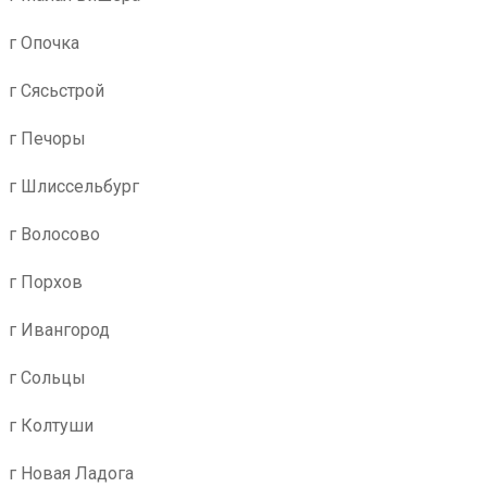
г Опочка
г Сясьстрой
г Печоры
г Шлиссельбург
г Волосово
г Порхов
г Ивангород
г Сольцы
г Колтуши
г Новая Ладога