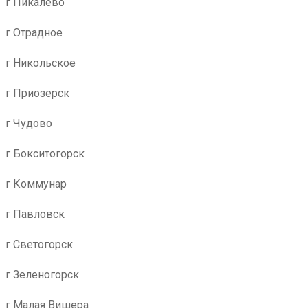
г Пикалево
г Отрадное
г Никольское
г Приозерск
г Чудово
г Бокситогорск
г Коммунар
г Павловск
г Светогорск
г Зеленогорск
г Малая Вишера