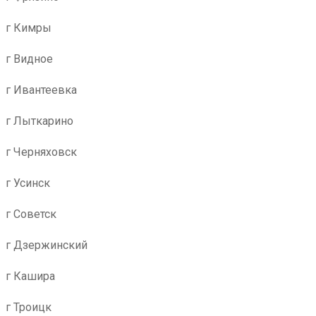
г Кимры
г Видное
г Ивантеевка
г Лыткарино
г Черняховск
г Усинск
г Советск
г Дзержинский
г Кашира
г Троицк