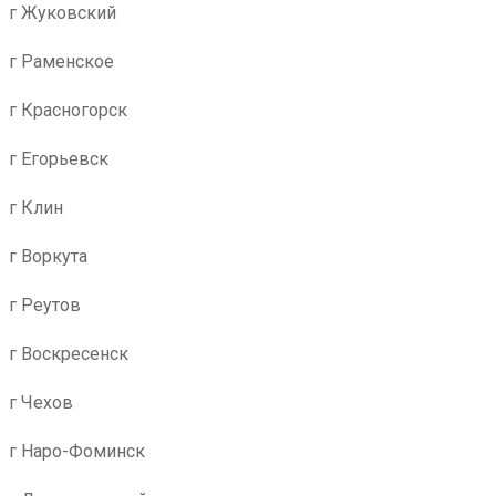
г Жуковский
г Раменское
г Красногорск
г Егорьевск
г Клин
г Воркута
г Реутов
г Воскресенск
г Чехов
г Наро-Фоминск