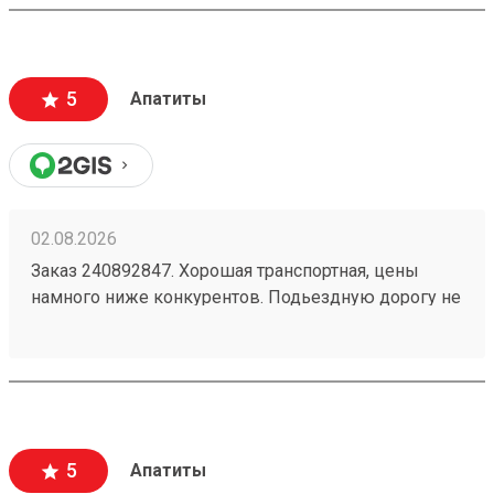
5
Апатиты
02.08.2026
Заказ 240892847. Хорошая транспортная, цены
намного ниже конкурентов. Подьездную дорогу не
мешало бы немного подремонтировать, а так все
хорошо. Сотрудники вежливые, всегда помогут
подскажут как лучше упаковать. Заказы
оформляют и выдают быстро. Советую всем!
5
Апатиты