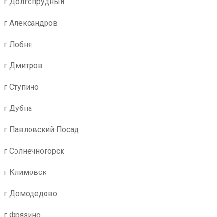
г Долгопрудный
г Александров
г Лобня
г Дмитров
г Ступино
г Дубна
г Павловский Посад
г Солнечногорск
г Климовск
г Домодедово
г Фрязино