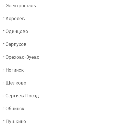
г Электросталь
г Королёв
г Одинцово
г Серпухов
г Орехово-Зуево
г Ногинск
г Щёлково
г Сергиев Посад
г Обнинск
г Пушкино