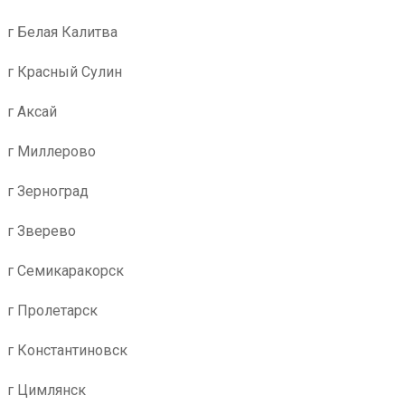
г Белая Калитва
г Красный Сулин
г Аксай
г Миллерово
г Зерноград
г Зверево
г Семикаракорск
г Пролетарск
г Константиновск
г Цимлянск