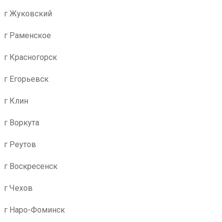
г Жуковский
г Раменское
г Красногорск
г Егорьевск
г Клин
г Воркута
г Реутов
г Воскресенск
г Чехов
г Наро-Фоминск