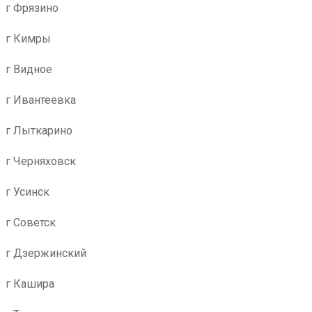
г Фрязино
г Кимры
г Видное
г Ивантеевка
г Лыткарино
г Черняховск
г Усинск
г Советск
г Дзержинский
г Кашира