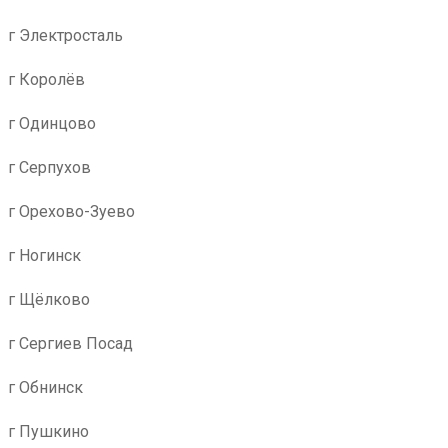
г Электросталь
г Королёв
г Одинцово
г Серпухов
г Орехово-Зуево
г Ногинск
г Щёлково
г Сергиев Посад
г Обнинск
г Пушкино