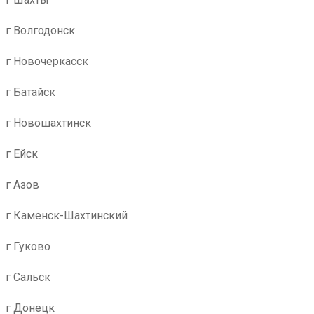
г Волгодонск
г Новочеркасск
г Батайск
г Новошахтинск
г Ейск
г Азов
г Каменск-Шахтинский
г Гуково
г Сальск
г Донецк