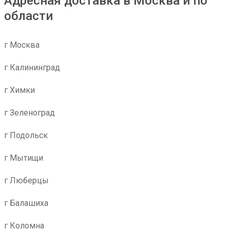
Адресная доставка в Москва и по
области
г Москва
г Калининград
г Химки
г Зеленоград
г Подольск
г Мытищи
г Люберцы
г Балашиха
г Коломна