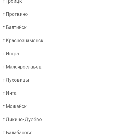
г Троицк
г Протвино
г Балтийск
г Краснознаменск
г Истра
г Малоярославец
г Луховицы
г Инта
г Можайск
г Ликино-Дулёво
г Балабаново