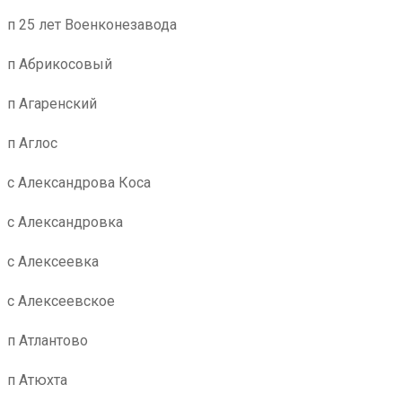
п 25 лет Военконезавода
п Абрикосовый
п Агаренский
п Аглос
с Александрова Коса
с Александровка
с Алексеевка
с Алексеевское
п Атлантово
п Атюхта