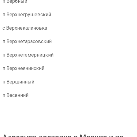
п Вербный
п Верхнегрушевский
с Верхнекалиновка
п Верхнетарасовский
п Верхнетемерницкий
п Верхнеянинский
п Вершинный
п Весенний