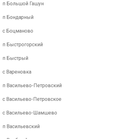
п Большой Гашун
п Бондарный
с Боцманово
п Быстрогорский
п Быстрый
с Вареновка
п Васильево-Петровский
с Васильево-Петровское
с Васильево-Шамшево
п Васильевский