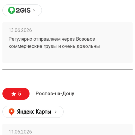
13.06.2026
Регулярно отправляем через Возовоз
коммерческие грузы и очень довольны
сотрудничеством. На терминале всегда идеальная
чистота и порядок, товар принимают и выдают
быстро. Персонал заслуживает отдельной похвалы
— общение максимально вежливое, менеджеры
приветливые и всегда готовы помочь с
оформлением. Самое главное для нас — это
5
Ростов-на-Дону
стопроцентная сохранность груза, коробки всегда
приходят чистыми и немятыми. Цены адекватные,
сроки соблюдаются. Рекомендую! (заказ №
260183788)
11.06.2026