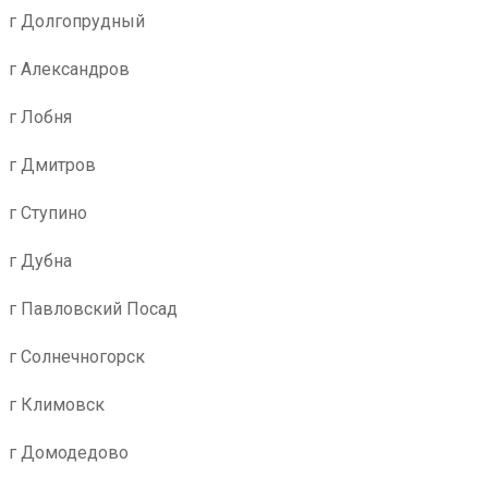
г Долгопрудный
г Александров
г Лобня
г Дмитров
г Ступино
г Дубна
г Павловский Посад
г Солнечногорск
г Климовск
г Домодедово