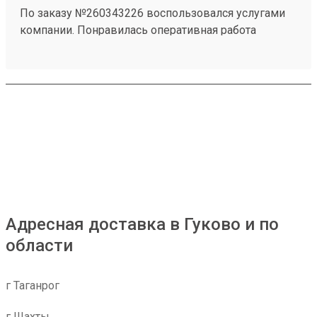
По заказу №260343226 воспользовался услугами
компании. Понравилась оперативная работа
сотрудников и удобное оформление отправления.
Информацию по заказу предоставляли
своевременно. Замечаний по доставке нет.
Адресная доставка в Гуково и по
области
г Таганрог
г Шахты