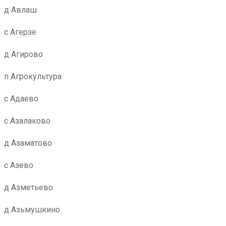
д Авлаш
с Агерзе
д Агирово
п Агрокультура
с Адаево
с Азалаково
д Азаматово
с Азево
д Азметьево
д Азьмушкино