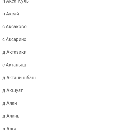
п Акса-Куль
п Аксай
с Аксаково
с Аксарино
д Актазики
с Актаныш
д Актанышбаш
д Акшуат
д Алан
д Алань
д Алга