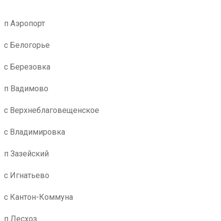
п Аэропорт
с Белогорье
с Березовка
п Вадимово
с Верхнеблаговещенское
с Владимировка
п Зазейский
с Игнатьево
с Кантон-Коммуна
п Лесхоз