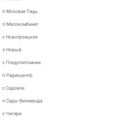
п Моховая Падь
п Мясокомбинат
с Новотроицкое
п Новый
с Плодопитомник
п Радиоцентр
с Садовое
п Сады Винзавода
с Чигири