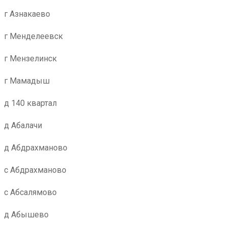
г Азнакаево
г Менделеевск
г Мензелинск
г Мамадыш
д 140 квартал
д Абалачи
д Абдрахманово
с Абдрахманово
с Абсалямово
д Абышево