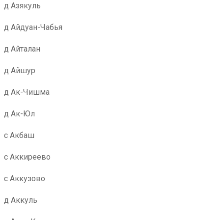
д Азякуль
д Айдуан-Чабья
д Айталан
д Айшур
д Ак-Чишма
д Ак-Юл
с Акбаш
с Аккиреево
с Аккузово
д Аккуль