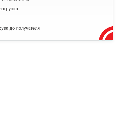
азгрузка
руза до получателя