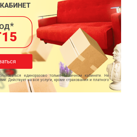
 КАБИНЕТ
од*
T15
ваться
льзоваться единоразово только в личном кабинете. Не
ми. Действует на все услуги, кроме страхования и платного