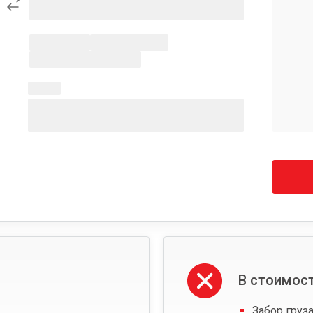
В стоимост
Забор груза