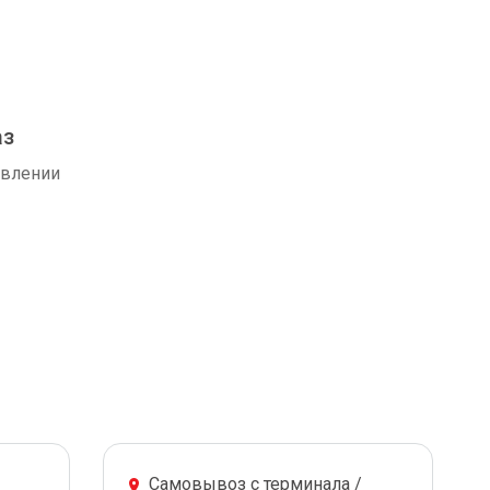
аз
авлении
Самовывоз с терминала /