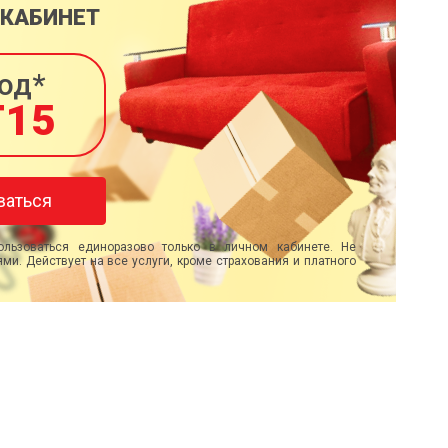
 КАБИНЕТ
од*
T15
ваться
льзоваться единоразово только в личном кабинете. Не
ми. Действует на все услуги, кроме страхования и платного