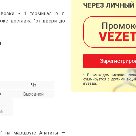
ЧЕРЕЗ ЛИЧНЫЙ
возки - 1 терминал в г.
акже доставка "от двери до
Промок
VEZE
а
Зарегистриро
* Промокодом можно воспо
суммируется с другими акция
въезда.
Чт
0
Выходной
ой
и" на маршруте Апатиты —