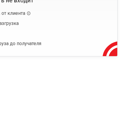
ь не входит
 от клиента
азгрузка
руза до получателя