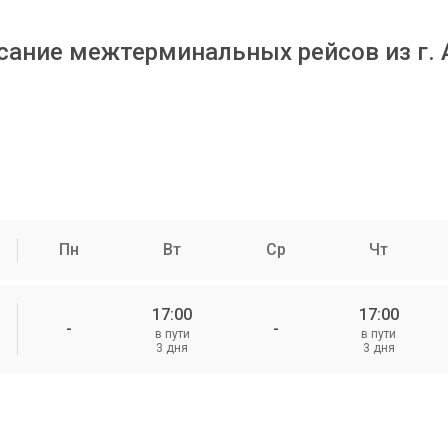
сание межтерминальных рейсов из г. 
Пн
Вт
Ср
Чт
17:00
17:00
-
-
в пути
в пути
3 дня
3 дня