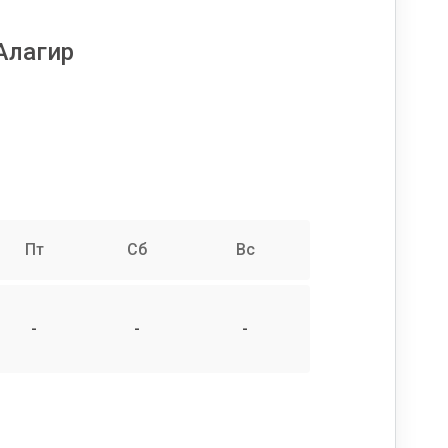
Алагир
Пт
Сб
Вс
-
-
-