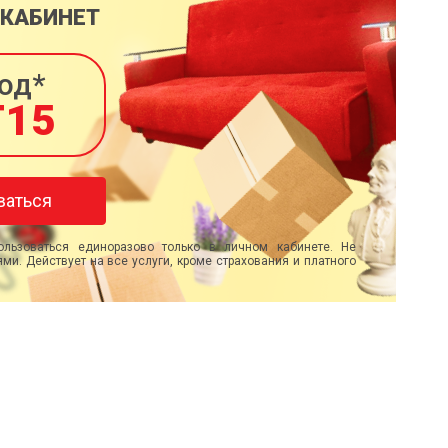
 КАБИНЕТ
од*
T15
ваться
льзоваться единоразово только в личном кабинете. Не
ми. Действует на все услуги, кроме страхования и платного