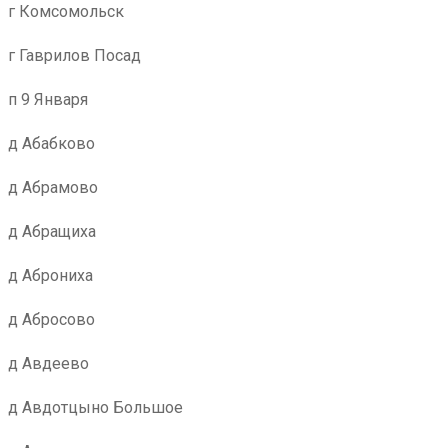
г Комсомольск
г Гаврилов Посад
п 9 Января
д Абабково
д Абрамово
д Абращиха
д Аброниха
д Абросово
д Авдеево
д Авдотцыно Большое