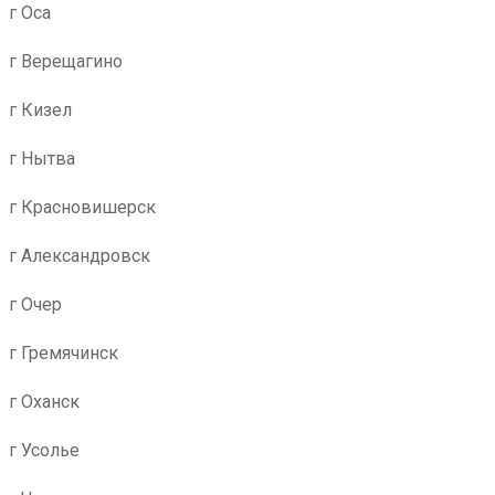
г Оса
г Верещагино
г Кизел
г Нытва
г Красновишерск
г Александровск
г Очер
г Гремячинск
г Оханск
г Усолье