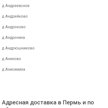
д Андреевское
д Андрейково
д Андроково
д Андрониха
д Андрюшниково
д Аниково
д Анисимиха
Адресная доставка в Пермь и по