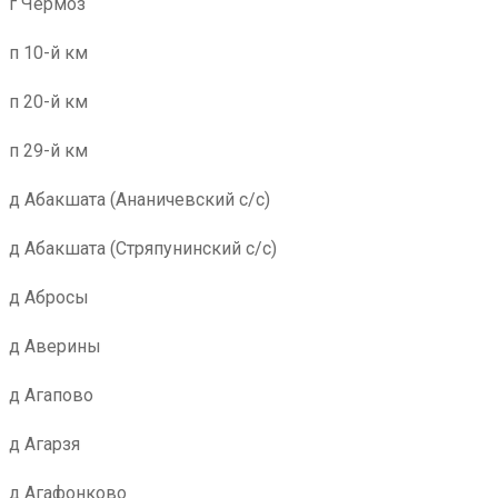
г Чермоз
п 10-й км
п 20-й км
п 29-й км
д Абакшата (Ананичевский с/с)
д Абакшата (Стряпунинский с/с)
д Абросы
д Аверины
д Агапово
д Агарзя
д Агафонково