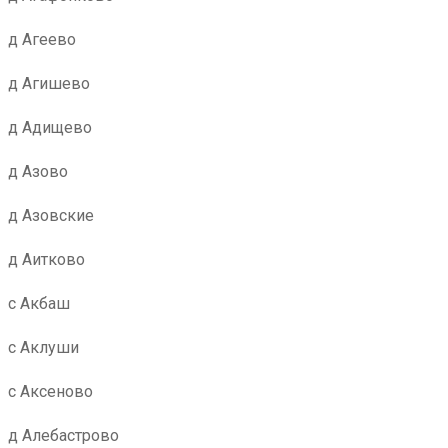
д Агеево
д Агишево
д Адищево
д Азово
д Азовские
д Аитково
с Акбаш
с Аклуши
с Аксеново
д Алебастрово