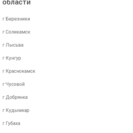
области
г Березники
г Соликамск
г Лысьва
г Кунгур
г Краснокамск
г Чусовой
г Добрянка
г Кудымкар
г Губаха