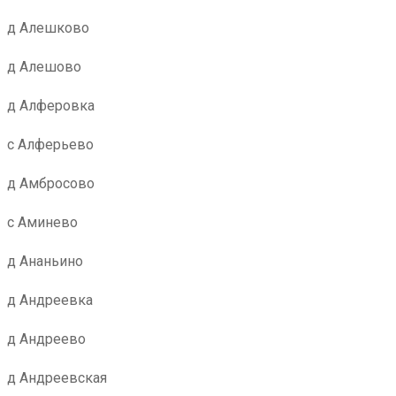
д Алешково
д Алешово
д Алферовка
с Алферьево
д Амбросово
с Аминево
д Ананьино
д Андреевка
д Андреево
д Андреевская