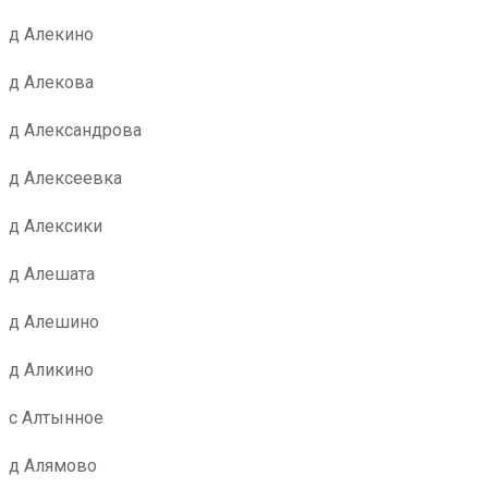
д Алекино
д Алекова
д Александрова
д Алексеевка
д Алексики
д Алешата
д Алешино
д Аликино
с Алтынное
д Алямово