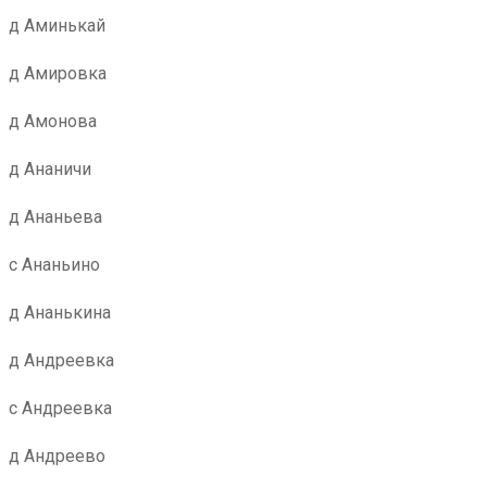
д Аминькай
д Амировка
д Амонова
д Ананичи
д Ананьева
с Ананьино
д Ананькина
д Андреевка
с Андреевка
д Андреево