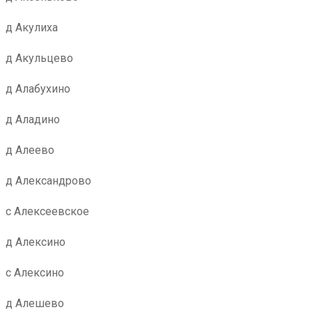
д Акулиха
д Акульцево
д Алабухино
д Аладино
д Алеево
д Александрово
с Алексеевское
д Алексино
с Алексино
д Алешево