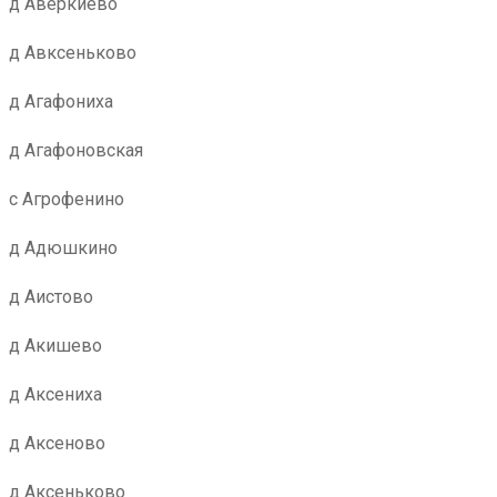
д Аверкиево
д Авксеньково
д Агафониха
д Агафоновская
с Агрофенино
д Адюшкино
д Аистово
д Акишево
д Аксениха
д Аксеново
д Аксеньково