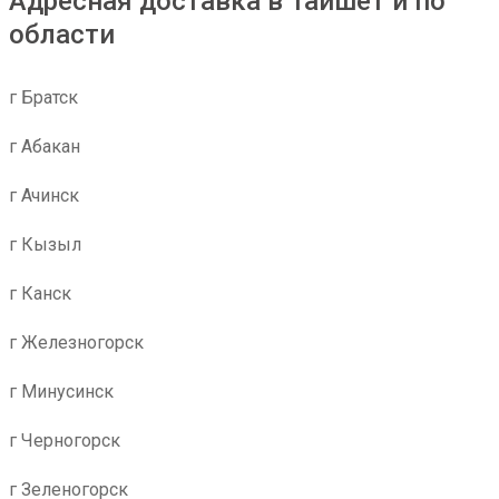
Адресная доставка в Тайшет и по
области
г Братск
г Абакан
г Ачинск
г Кызыл
г Канск
г Железногорск
г Минусинск
г Черногорск
г Зеленогорск