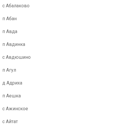
с Абалаково
п Абан
п Авда
п Авдинка
с Авдюшино
п Агул
д Адриха
п Аешка
с Ажинское
с Айтат