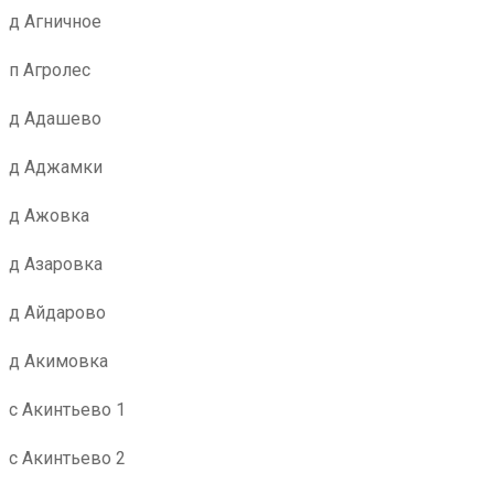
д Агничное
п Агролес
д Адашево
д Аджамки
д Ажовка
д Азаровка
д Айдарово
д Акимовка
с Акинтьево 1
с Акинтьево 2