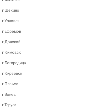
г Щекино
г Узловая
г Ефремов
г Донской
г Кимовск
г Богородицк
г Киреевск
г Плавск
г Венев
г Таруса