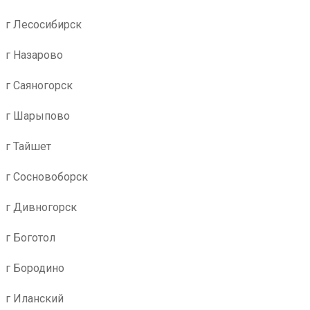
г Лесосибирск
г Назарово
г Саяногорск
г Шарыпово
г Тайшет
г Сосновоборск
г Дивногорск
г Боготол
г Бородино
г Иланский