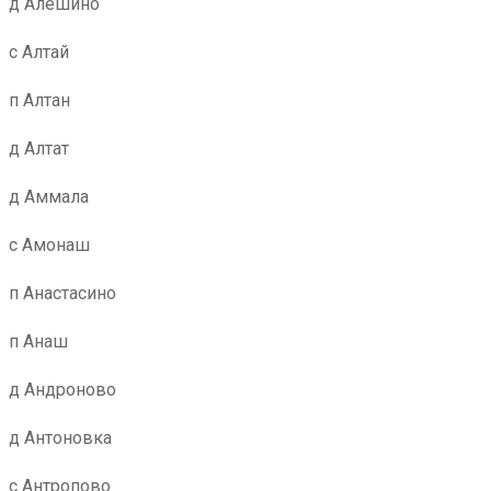
д Алешино
с Алтай
п Алтан
д Алтат
д Аммала
с Амонаш
п Анастасино
п Анаш
д Андроново
д Антоновка
с Антропово