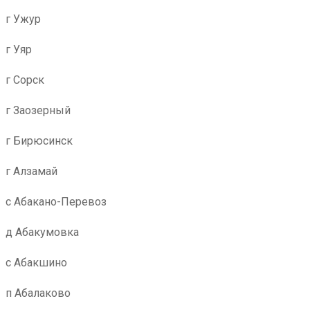
г Ужур
г Уяр
г Сорск
г Заозерный
г Бирюсинск
г Алзамай
с Абакано-Перевоз
д Абакумовка
с Абакшино
п Абалаково