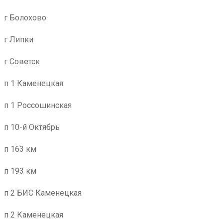
г Болохово
г Липки
г Советск
п 1 Каменецкая
п 1 Россошинская
п 10-й Октябрь
п 163 км
п 193 км
п 2 БИС Каменецкая
п 2 Каменецкая