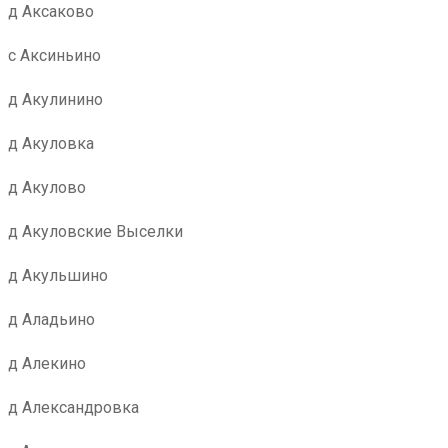
д Аксаково
с Аксиньино
д Акулинино
д Акуловка
д Акулово
д Акуловские Выселки
д Акульшино
д Аладьино
д Алекино
д Александровка