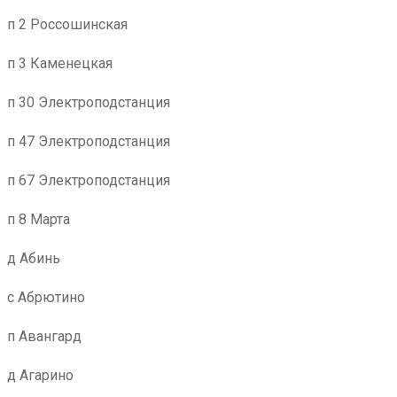
п 2 Россошинская
п 3 Каменецкая
п 30 Электроподстанция
п 47 Электроподстанция
п 67 Электроподстанция
п 8 Марта
д Абинь
с Абрютино
п Авангард
д Агарино