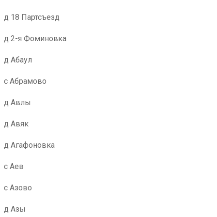
д 18 Партсъезд
д 2-я Фоминовка
д Абаул
с Абрамово
д Авлы
д Авяк
д Агафоновка
с Аев
с Азово
д Азы