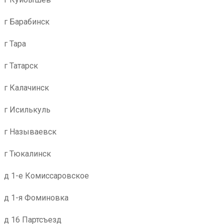
г Барабинск
г Тара
г Татарск
г Калачинск
г Исилькуль
г Называевск
г Тюкалинск
д 1-е Комиссаровское
д 1-я Фоминовка
д 16 Партсъезд