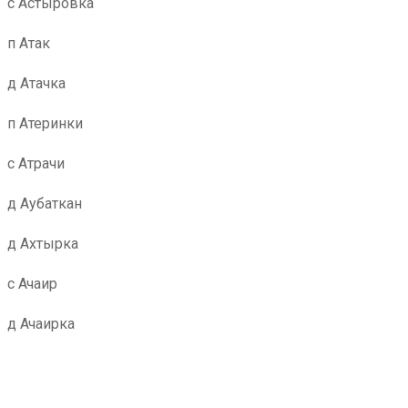
с Астыровка
п Атак
д Атачка
п Атеринки
с Атрачи
д Аубаткан
д Ахтырка
с Ачаир
д Ачаирка