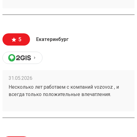
вежливые, работаю не первый год, ни одного
плохого и неприятного момента не могу вспомнить.
5
Екатеринбург
31.05.2026
Несколько лет работаем с компаний vozovoz , и
всегда только положительные впечатления.
Особенно хотелось бы отметить скорость доставки,
удобное приложение и чат бот в telegram , где
можно посмотреть всю интересующую
информацию , а также вежливый и отзывчивый
персонал. Груз всегда доставляется в целости и