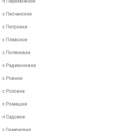
п Переможное
с Песчанское
с Петровка
с Плавское
с Поляновка
с Радивоновка
с Ровное
с Розовка
с Ромашки
п Садовое
с Семёновка