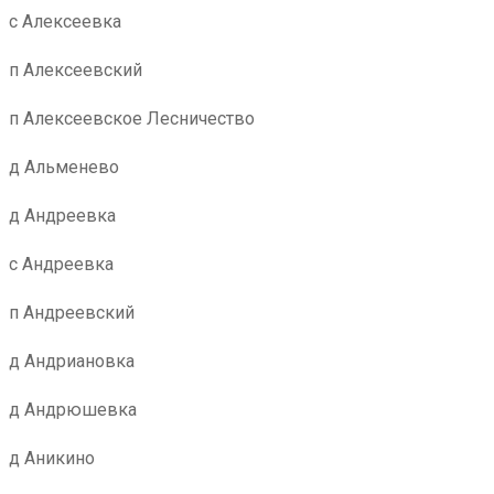
с Алексеевка
п Алексеевский
п Алексеевское Лесничество
д Альменево
д Андреевка
с Андреевка
п Андреевский
д Андриановка
д Андрюшевка
д Аникино