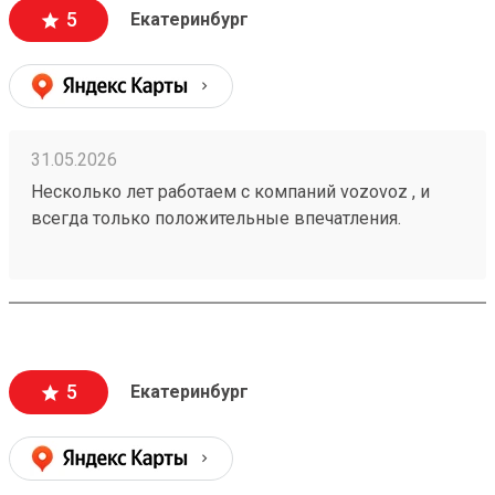
сохранности , и сотрудники аккуратны при загрузке
5
Екатеринбург
, выгрузке 🙌🏻 Заказ 260502771
31.05.2026
Несколько лет работаем с компаний vozovoz , и
всегда только положительные впечатления.
Особенно хотелось бы отметить скорость доставки,
удобное приложение и чат бот в telegram , где
можно посмотреть всю интересующую
информацию , а также вежливый и отзывчивый
персонал. Груз всегда доставляется в целости и
сохранности , и сотрудники аккуратны при загрузке
5
Екатеринбург
, выгрузке 🙌🏻 Заказ 260502771