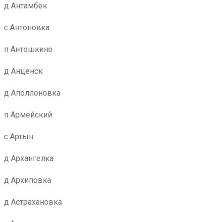
д Антамбек
с Антоновка
п Антошкино
д Анценск
д Аполлоновка
п Армейский
с Артын
д Архангелка
д Архиповка
д Астрахановка