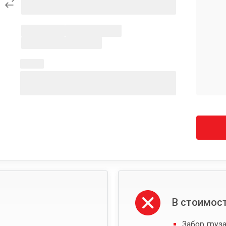
В стоимост
Забор груза