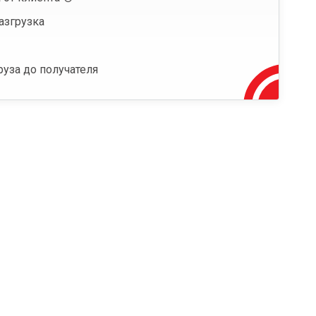
азгрузка
руза до получателя