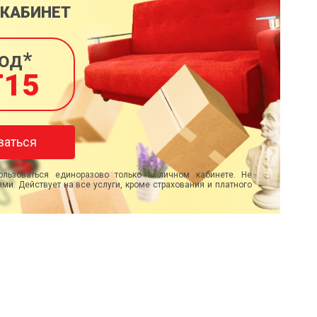
 КАБИНЕТ
од*
T15
ваться
льзоваться единоразово только в личном кабинете. Не
ми. Действует на все услуги, кроме страхования и платного