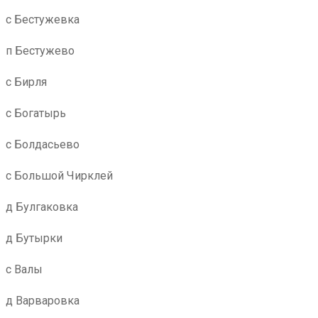
с Бестужевка
п Бестужево
с Бирля
с Богатырь
с Болдасьево
с Большой Чирклей
д Булгаковка
д Бутырки
с Валы
д Варваровка