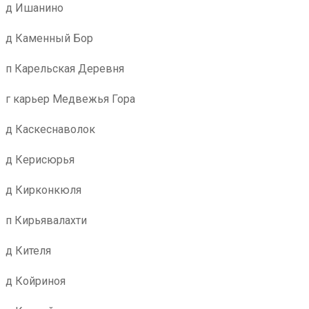
д Ишанино
д Каменный Бор
п Карельская Деревня
г карьер Медвежья Гора
д Каскеснаволок
д Керисюрья
д Кирконкюля
п Кирьявалахти
д Кителя
д Койриноя