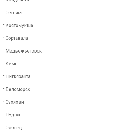
г Сегежа
г Костомукша
г Сортавала
г Медвежьегорск
г Кемь
г Питкяранта
г Беломорск
г Суоярви
г Пудож
г Олонец