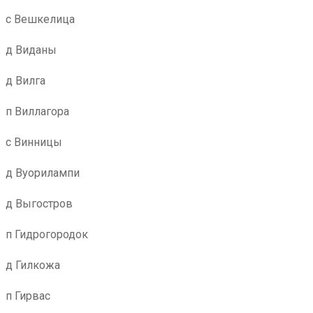
с Вешкелица
д Виданы
д Вилга
п Виллагора
с Винницы
д Вуорилампи
д Выгостров
п Гидрогородок
д Гилкожа
п Гирвас