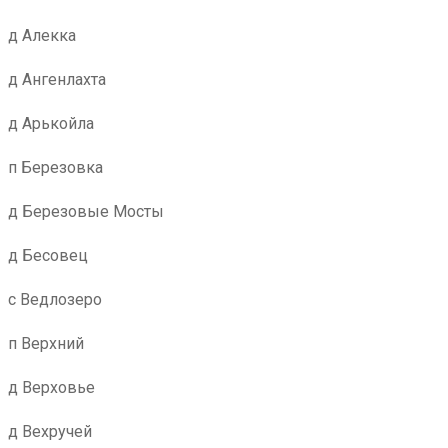
д Алекка
д Ангенлахта
д Арькойла
п Березовка
д Березовые Мосты
д Бесовец
с Ведлозеро
п Верхний
д Верховье
д Вехручей