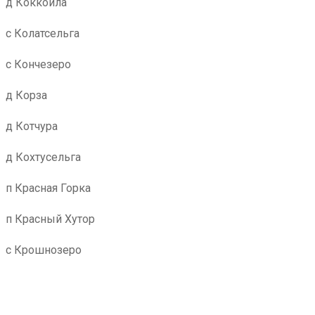
д Коккойла
с Колатсельга
с Кончезеро
д Корза
д Котчура
д Кохтусельга
п Красная Горка
п Красный Хутор
с Крошнозеро