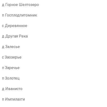
д Горное Шелтозеро
п Госплодпитомник
с Деревянное
д Другая Река
д Залесье
с Заозерье
п Заречье
п Золотец
д Иванисто
п Импилахти