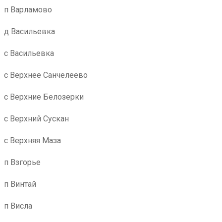
п Варламово
д Васильевка
с Васильевка
с Верхнее Санчелеево
с Верхние Белозерки
с Верхний Сускан
с Верхняя Маза
п Взгорье
п Винтай
п Висла