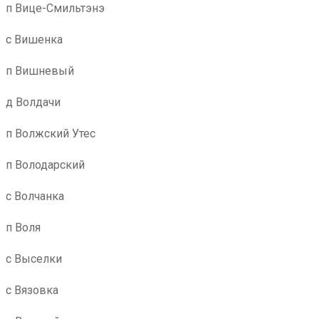
п Вице-Смильтэнэ
с Вишенка
п Вишневый
д Волдачи
п Волжский Утес
п Володарский
с Волчанка
п Воля
с Выселки
с Вязовка