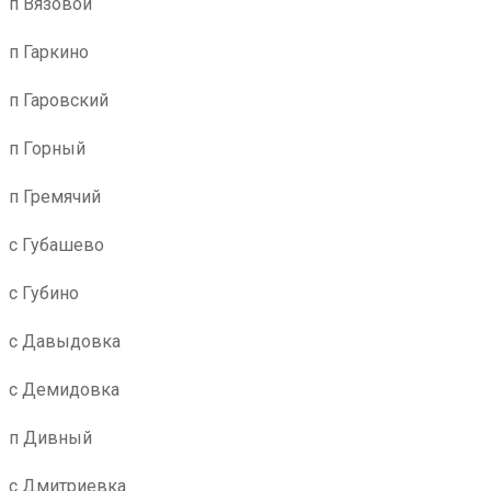
п Вязовой
п Гаркино
п Гаровский
п Горный
п Гремячий
с Губашево
с Губино
с Давыдовка
с Демидовка
п Дивный
с Дмитриевка