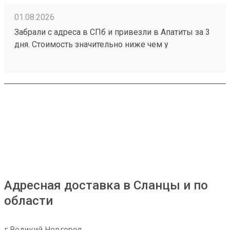
01.08.2026
Забрали с адреса в СПб и привезли в Апатиты за 3
дня. Стоимость значительно ниже чем у
конкурентов. Нет очередей на выдаче . Своя
эстакада. В общем теперь работаю только с этой
компанией! Номер заказа 260691900.
Адресная доставка в Сланцы и по
области
г Великий Новгород