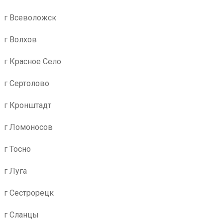
г Всеволожск
г Волхов
г Красное Село
г Сертолово
г Кронштадт
г Ломоносов
г Тосно
г Луга
г Сестрорецк
г Сланцы