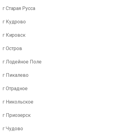
г Старая Русса
г Кудрово
г Кировск
г Остров
г Лодейное Поле
г Пикалево
г Отрадное
г Никольское
г Приозерск
г Чудово