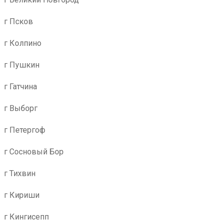
г Псков
г Колпино
г Пушкин
г Гатчина
г Выборг
г Петергоф
г Сосновый Бор
г Тихвин
г Кириши
г Кингисепп