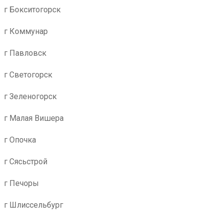
г Бокситогорск
г Коммунар
г Павловск
г Светогорск
г Зеленогорск
г Малая Вишера
г Опочка
г Сясьстрой
г Печоры
г Шлиссельбург