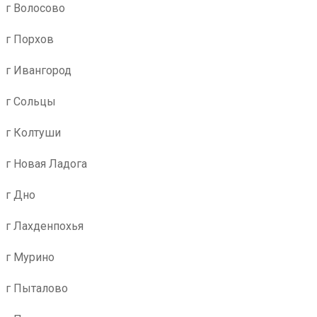
г Волосово
г Порхов
г Ивангород
г Сольцы
г Колтуши
г Новая Ладога
г Дно
г Лахденпохья
г Мурино
г Пыталово