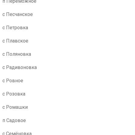
п Переможное
с Песчанское
с Петровка
с Плавское
с Поляновка
с Радивоновка
с Ровное
с Розовка
с Ромашки
п Садовое
с Семёновка