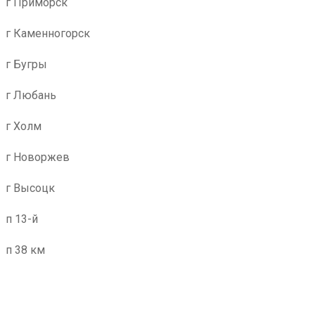
г Приморск
г Каменногорск
г Бугры
г Любань
г Холм
г Новоржев
г Высоцк
п 13-й
п 38 км