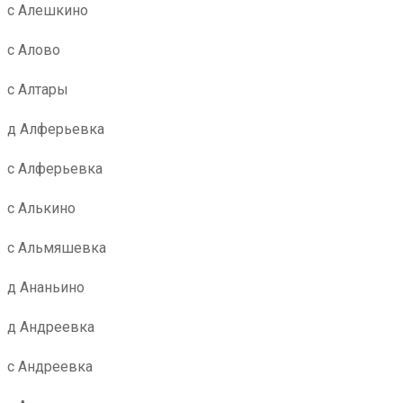
с Алешкино
с Алово
с Алтары
д Алферьевка
с Алферьевка
с Алькино
с Альмяшевка
д Ананьино
д Андреевка
с Андреевка