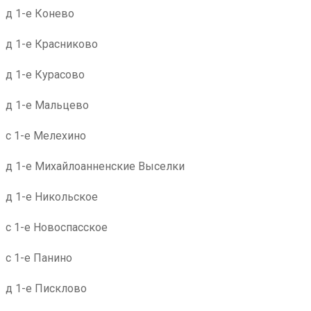
д 1-е Конево
д 1-е Красниково
д 1-е Курасово
д 1-е Мальцево
с 1-е Мелехино
д 1-е Михайлоанненские Выселки
д 1-е Никольское
с 1-е Новоспасское
с 1-е Панино
д 1-е Писклово