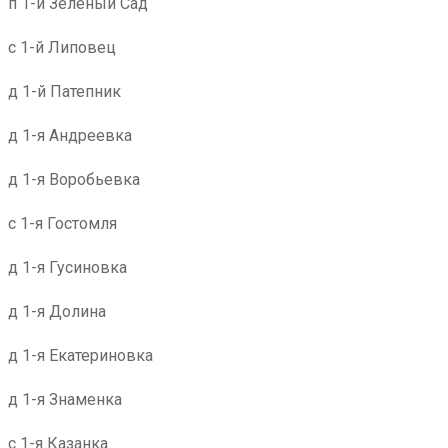
п 1-й Зеленый Сад
с 1-й Липовец
д 1-й Патепник
д 1-я Андреевка
д 1-я Воробьевка
с 1-я Гостомля
д 1-я Гусиновка
д 1-я Долина
д 1-я Екатериновка
д 1-я Знаменка
с 1-я Казанка