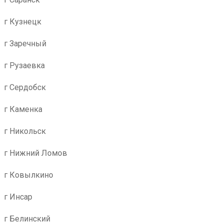
г Кузнецк
г Заречный
г Рузаевка
г Сердобск
г Каменка
г Никольск
г Нижний Ломов
г Ковылкино
г Инсар
г Белинский