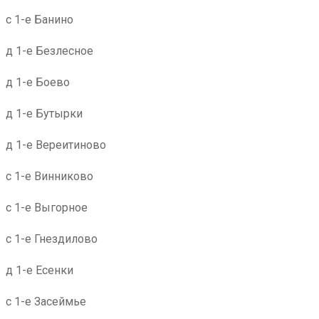
с 1-е Банино
д 1-е Безлесное
д 1-е Боево
д 1-е Бутырки
д 1-е Вереитиново
с 1-е Винниково
с 1-е Выгорное
с 1-е Гнездилово
д 1-е Есенки
с 1-е Засеймье