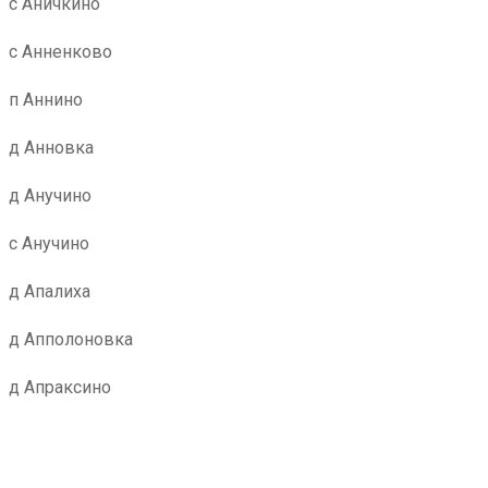
с Аничкино
с Анненково
п Аннино
д Анновка
д Анучино
с Анучино
д Апалиха
д Апполоновка
д Апраксино