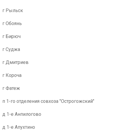
г Рыльск
г Обоянь
г Бирюч
г Суджа
г Дмитриев
г Короча
г Фатеж
п 1-го отделения совхоза "Острогожский"
д 1-е Анпилогово
д 1-е Апухтино