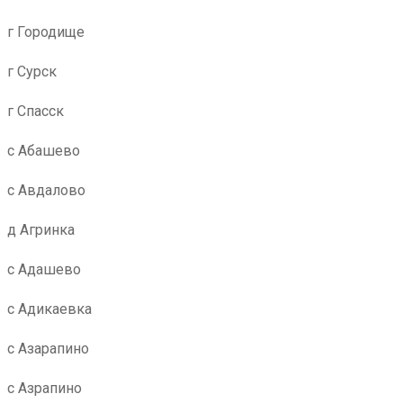
г Городище
г Сурск
г Спасск
с Абашево
с Авдалово
д Агринка
с Адашево
с Адикаевка
с Азарапино
с Азрапино