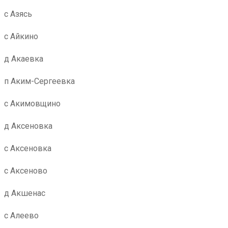
с Азясь
с Айкино
д Акаевка
п Аким-Сергеевка
с Акимовщино
д Аксеновка
с Аксеновка
с Аксеново
д Акшенас
с Алеево