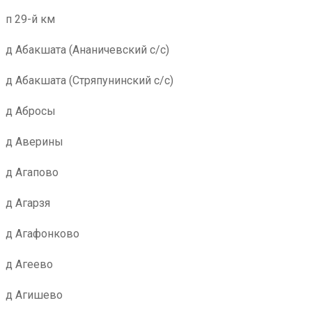
п 29-й км
д Абакшата (Ананичевский с/с)
д Абакшата (Стряпунинский с/с)
д Абросы
д Аверины
д Агапово
д Агарзя
д Агафонково
д Агеево
д Агишево