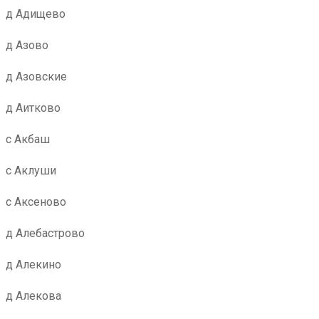
д Адищево
д Азово
д Азовские
д Аитково
с Акбаш
с Аклуши
с Аксеново
д Алебастрово
д Алекино
д Алекова