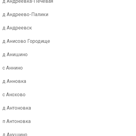
д Андреевка-Печевая
д Андреево-Палики
д Андреевск
д Анисово Городище
д Анишино
с Аннино
д Анновка
с Анохово
д Антоновка
п Антоновка
д Анушино