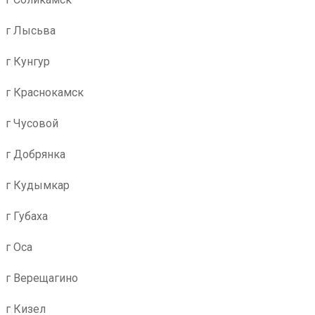
г Лысьва
г Кунгур
г Краснокамск
г Чусовой
г Добрянка
г Кудымкар
г Губаха
г Оса
г Верещагино
г Кизел