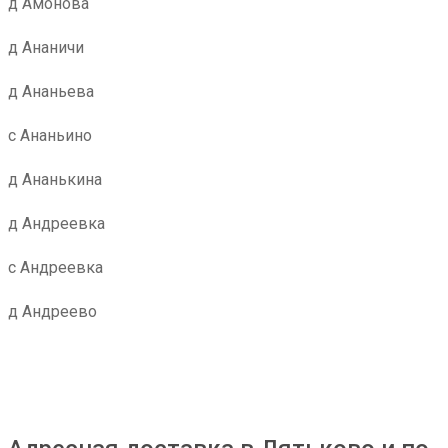
д Амонова
д Ананичи
д Ананьева
с Ананьино
д Ананькина
д Андреевка
с Андреевка
д Андреево