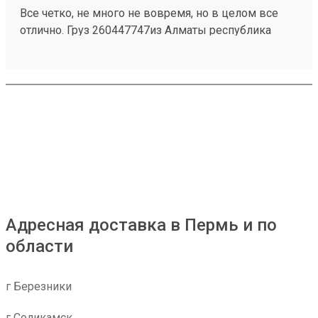
Все четко, не много не вовремя, но в целом все
отлично. Груз 260447747из Алматы республика
Казахстан приехал быстро и без повреждений.
Персонал на складе отзывчивый, помогли все
погрузить . 4 звёзды только за неправильную
логистику, 2 груза на одного человека разделили на
2 перевозки тем самым сдвинулись сроки.
Адресная доставка в Пермь и по
области
г Березники
г Соликамск