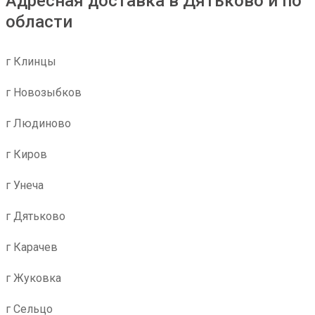
Адресная доставка в Дятьково и по
области
г Клинцы
г Новозыбков
г Людиново
г Киров
г Унеча
г Дятьково
г Карачев
г Жуковка
г Сельцо