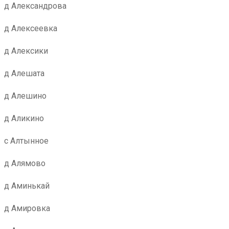
д Александрова
д Алексеевка
д Алексики
д Алешата
д Алешино
д Аликино
с Алтынное
д Алямово
д Аминькай
д Амировка