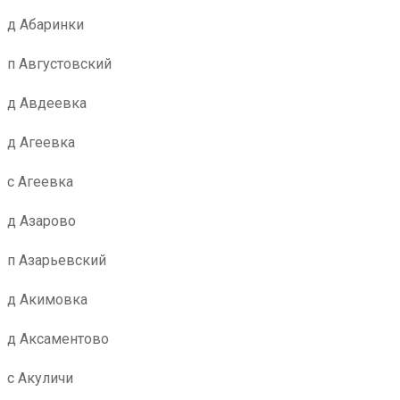
д Абаринки
п Августовский
д Авдеевка
д Агеевка
с Агеевка
д Азарово
п Азарьевский
д Акимовка
д Аксаментово
с Акуличи