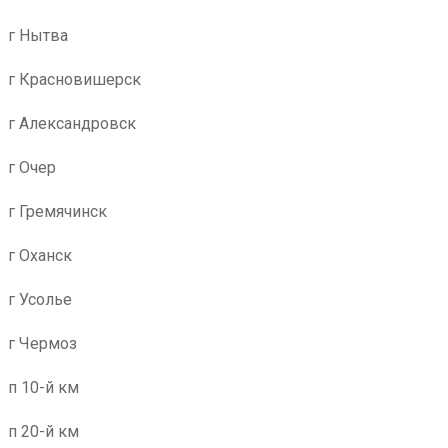
г Нытва
г Красновишерск
г Александровск
г Очер
г Гремячинск
г Оханск
г Усолье
г Чермоз
п 10-й км
п 20-й км