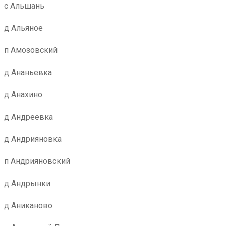
с Альшань
д Альяное
п Амозовский
д Ананьевка
д Анахино
д Андреевка
д Андрияновка
п Андрияновский
д Андрынки
д Аниканово