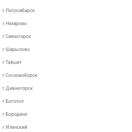
г Лесосибирск
г Назарово
г Саяногорск
г Шарыпово
г Тайшет
г Сосновоборск
г Дивногорск
г Боготол
г Бородино
г Иланский