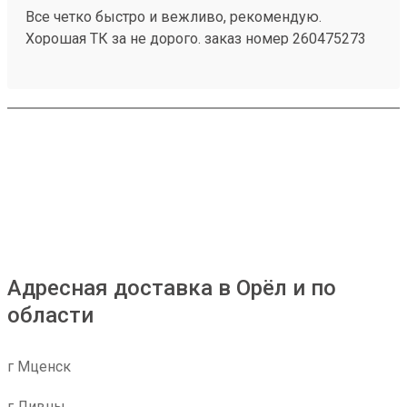
Все четко быстро и вежливо, рекомендую.
Хорошая ТК за не дорого. заказ номер 260475273
пришел в срок, целый, персонал хороший
Адресная доставка в Орёл и по
области
г Мценск
г Ливны