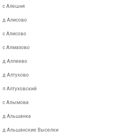
с Алешня
д Алисово
с Алисово
с Алмазово
д Алпеево
д Алтухово
п Алтуховский
с Алымова
д Альшанка
д Альшанские Выселки