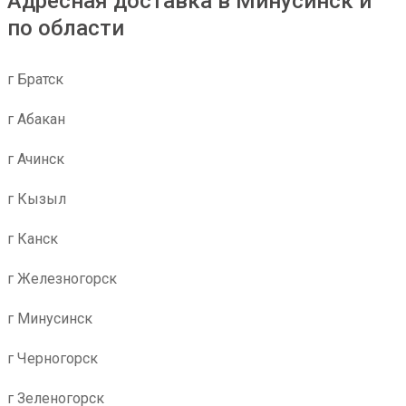
Адресная доставка в Минусинск и
по области
г Братск
г Абакан
г Ачинск
г Кызыл
г Канск
г Железногорск
г Минусинск
г Черногорск
г Зеленогорск