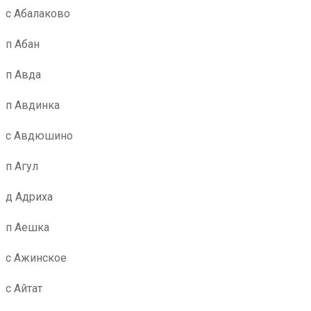
с Абалаково
п Абан
п Авда
п Авдинка
с Авдюшино
п Агул
д Адриха
п Аешка
с Ажинское
с Айтат