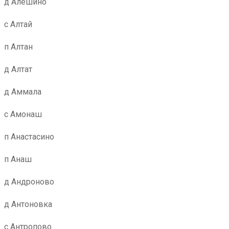
д Алешино
с Алтай
п Алтан
д Алтат
д Аммала
с Амонаш
п Анастасино
п Анаш
д Андроново
д Антоновка
с Антропово