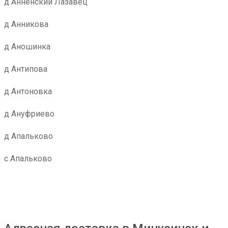
д Анненский Лазавец
д Анникова
д Аношинка
д Антипова
д Антоновка
д Ануфриево
д Апальково
с Апальково