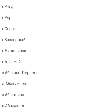
г Ужур
г Уяр
г Сорск
г Заозерный
г Бирюсинск
г Алзамай
с Абакано-Перевоз
д Абакумовка
с Абакшино
п Абалаково