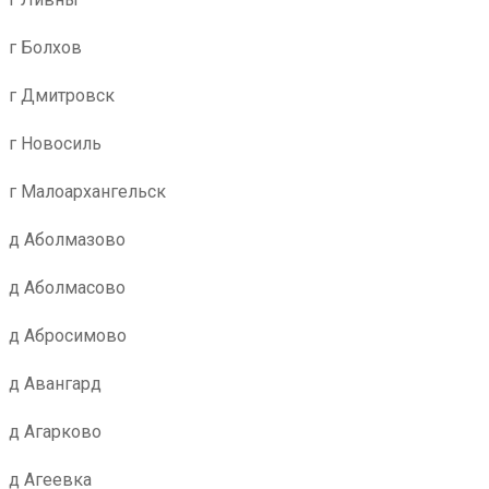
г Болхов
г Дмитровск
г Новосиль
г Малоархангельск
д Аболмазово
д Аболмасово
д Абросимово
д Авангард
д Агарково
д Агеевка