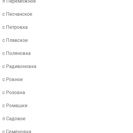
п Переможное
с Песчанское
с Петровка
с Плавское
с Поляновка
с Радивоновка
с Ровное
с Розовка
с Ромашки
п Садовое
с Семёновка