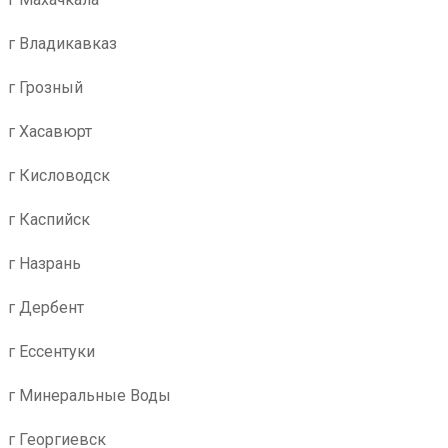
г Владикавказ
г Грозный
г Хасавюрт
г Кисловодск
г Каспийск
г Назрань
г Дербент
г Ессентуки
г Минеральные Воды
г Георгиевск