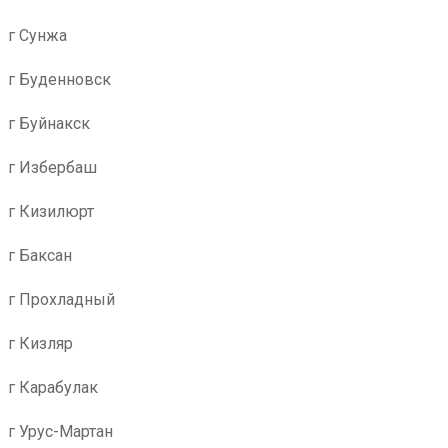
г Сунжа
г Буденновск
г Буйнакск
г Избербаш
г Кизилюрт
г Баксан
г Прохладный
г Кизляр
г Карабулак
г Урус-Мартан