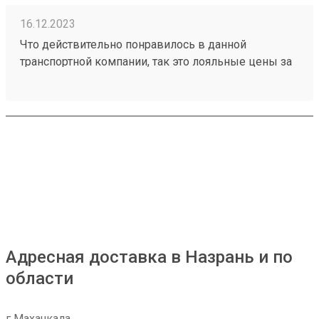
16.12.2023
Что действительно понравилось в данной
транспортной компании, так это лояльные цены за
транспортировку товаров, ещё отмечу
доброжелательное отношение работников склада
к получателям грузов. Чего действительно не
хватает, так это вилочного погрузчика, с помощью
которого можно было бы осуществлять забор
больших грузов, из-за его отсутствия не заказываю
большие товары через эту ТК. Один из грузов
который я забирал: №230953002
Адресная доставка в Назрань и по
области
г Махачкала