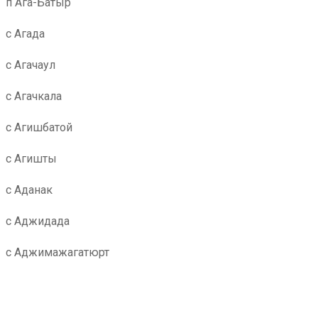
п Ага-Батыр
с Агада
с Агачаул
с Агачкала
с Агишбатой
с Агишты
с Аданак
с Аджидада
с Аджимажагатюрт