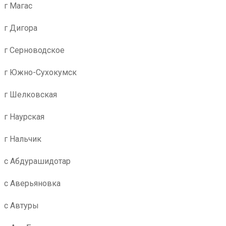
г Магас
г Дигора
г Серноводское
г Южно-Сухокумск
г Шелковская
г Наурская
г Нальчик
с Абдурашидотар
с Аверьяновка
с Автуры