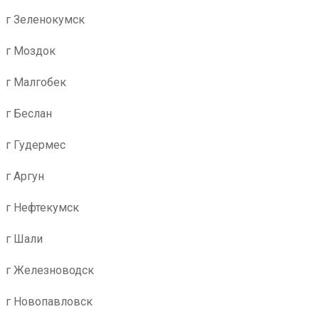
г Зеленокумск
г Моздок
г Малгобек
г Беслан
г Гудермес
г Аргун
г Нефтекумск
г Шали
г Железноводск
г Новопавловск