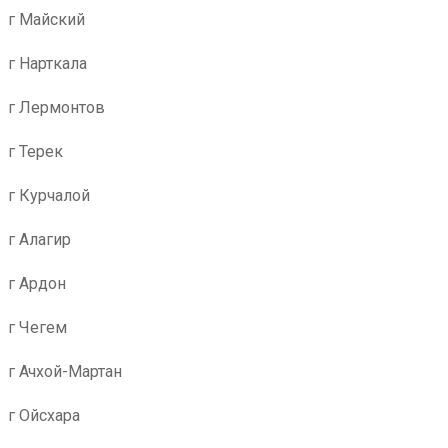
г Майский
г Нарткала
г Лермонтов
г Терек
г Курчалой
г Алагир
г Ардон
г Чегем
г Ачхой-Мартан
г Ойсхара