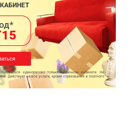
 КАБИНЕТ
од*
T15
ваться
льзоваться единоразово только в личном кабинете. Не
ми. Действует на все услуги, кроме страхования и платного