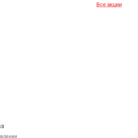
Все акции
аз
авлении